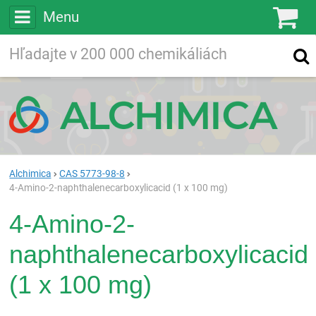
Menu
Ko
Vyhľadávajte
Vyhľadávanie
vo viac ako
200 000
chemických látkach
Hľadaj
Alchimica
CAS 5773-98-8
4-Amino-2-naphthalenecarboxylicacid (1 x 100 mg)
4-Amino-2-
naphthalenecarboxylicacid
(1 x 100 mg)