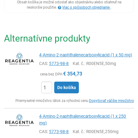
Obsah košíka je možné odoslať ako objednávku alebo stiahnuť na
neskoršie použitie.
Viac o spôsoboch objednanie
.
Alternatívne produkty
4-Amino-2-naphthalenecarboxylicacid (1 x 50 mg)
CAS:
5773-98-8
Kat. č.
: R00EN5E,50mg
€
354,73
cena bez DPH
Do košíka
Ks
Priemyselné množstvo látok za výhodnú cenu
Dopytovať väčšie množstvo
4-Amino-2-naphthalenecarboxylicacid (1 x 250
mg)
CAS:
5773-98-8
Kat. č.
: R00EN5E,250mg