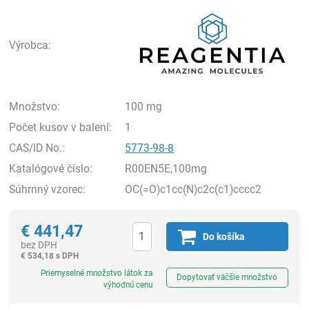
Rea
Výrobca:
Množstvo:
100 mg
Počet kusov v balení:
1
CAS/ID No.:
5773-98-8
Katalógové číslo:
R00EN5E,100mg
Súhrnný vzorec:
OC(=O)c1cc(N)c2c(c1)cccc2
€
441,47
Do košíka
bez DPH
€
534,18 s DPH
Ks
Priemyselné množstvo látok za
Dopytovať väčšie množstvo
výhodnú cenu