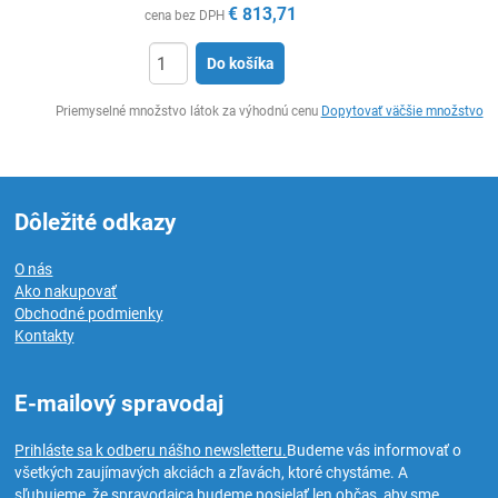
€
813,71
cena bez DPH
Do košíka
Ks
Priemyselné množstvo látok za výhodnú cenu
Dopytovať väčšie množstvo
Dôležité odkazy
O nás
Ako nakupovať
Obchodné podmienky
Kontakty
E-mailový spravodaj
Prihláste sa k odberu nášho newsletteru.
Budeme vás informovať o
všetkých zaujímavých akciách a zľavách, ktoré chystáme. A
sľubujeme, že spravodajca budeme posielať len občas, aby sme