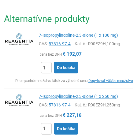
Alternatívne produkty
7-Isopropylindoline-2,3-dione (1 x 100 mg)
CAS:
57816-97-4
Kat. č.
: R00EZ9H,100mg
€
192,07
cena bez DPH
Do košíka
Ks
Priemyselné množstvo látok za výhodnú cenu
Dopytovať väčšie množstvo
7-Isopropylindoline-2,3-dione (1 x 250 mg)
CAS:
57816-97-4
Kat. č.
: R00EZ9H,250mg
€
227,18
cena bez DPH
Do košíka