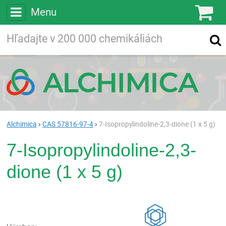
Menu
Ko
Vyhľadávajte
Vyhľadávanie
vo viac ako
200 000
chemických látkach
Hľadaj
Alchimica
CAS 57816-97-4
7-Isopropylindoline-2,3-dione (1 x 5 g)
7-Isopropylindoline-2,3-
dione (1 x 5 g)
Rea