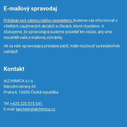
E-mailový spravodaj
Prihláste sa k odberu nášho newsletteru.
Budeme vás informovať o
všetkých zaujímavých akciách a zľavách, ktoré chystáme. A
sľubujeme, že spravodajca budeme posielať len občas, aby sme
nezahltili vaše e-mailovej schránky.
Ak sa vám spravodajca prestane páčiť, máte možnosť sa kedykoľvek
odhlásiť.
Kontakt
ALCHIMICA s.r.o.
Národní obrany 45
Praha 6
,
16000
Česká republika
Tel:
+420 220 515 541
E-mail:
labchem@alchimica.cz