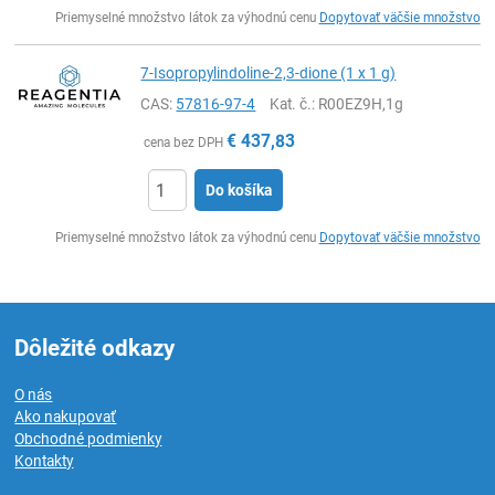
Ks
Priemyselné množstvo látok za výhodnú cenu
Dopytovať väčšie množstvo
7-Isopropylindoline-2,3-dione (1 x 1 g)
CAS:
57816-97-4
Kat. č.
: R00EZ9H,1g
€
437,83
cena bez DPH
Do košíka
Ks
Priemyselné množstvo látok za výhodnú cenu
Dopytovať väčšie množstvo
Dôležité odkazy
O nás
Ako nakupovať
Obchodné podmienky
Kontakty