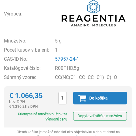
Výrobca:
Množstvo:
5 g
Počet kusov v balení:
1
CAS/ID No.:
57957-24-1
Katalógové číslo:
R00F1ID,5g
Súhrnný vzorec:
CC(NC(C1=CC=CC=C1)=C)=O
€
1.066,35
Do košíka
bez DPH
€
1.290,28 s DPH
Ks
Priemyselné množstvo látok za
Dopytovať väčšie množstvo
výhodnú cenu
Obsah košíka je možné odoslať ako objednávku alebo stiahnuť na