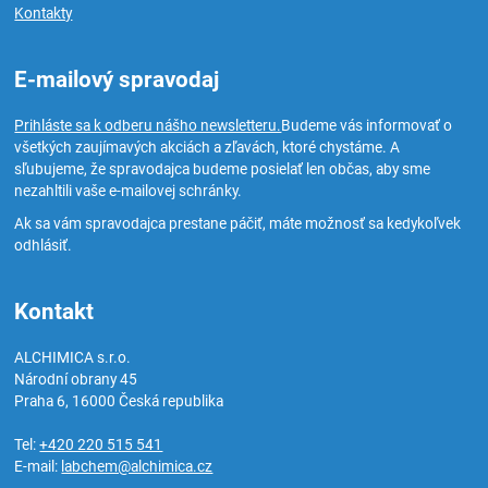
Kontakty
E-mailový spravodaj
Prihláste sa k odberu nášho newsletteru.
Budeme vás informovať o
všetkých zaujímavých akciách a zľavách, ktoré chystáme. A
sľubujeme, že spravodajca budeme posielať len občas, aby sme
nezahltili vaše e-mailovej schránky.
Ak sa vám spravodajca prestane páčiť, máte možnosť sa kedykoľvek
odhlásiť.
Kontakt
ALCHIMICA s.r.o.
Národní obrany 45
Praha 6
,
16000
Česká republika
Tel:
+420 220 515 541
E-mail:
labchem@alchimica.cz