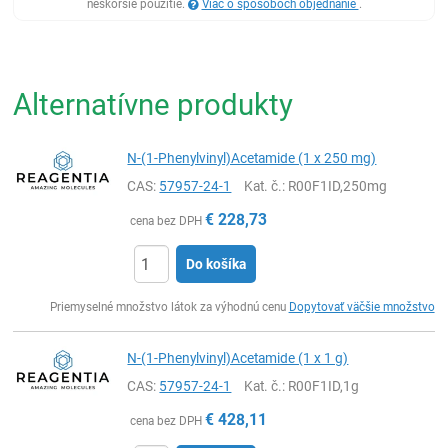
neskoršie použitie.
Viac o spôsoboch objednanie
.
Alternatívne produkty
N-(1-Phenylvinyl)Acetamide (1 x 250 mg)
CAS:
57957-24-1
Kat. č.
: R00F1ID,250mg
€
228,73
cena bez DPH
Do košíka
Ks
Priemyselné množstvo látok za výhodnú cenu
Dopytovať väčšie množstvo
N-(1-Phenylvinyl)Acetamide (1 x 1 g)
CAS:
57957-24-1
Kat. č.
: R00F1ID,1g
€
428,11
cena bez DPH