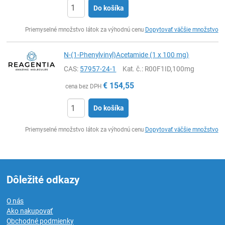
Do košíka
Ks
Priemyselné množstvo látok za výhodnú cenu
Dopytovať väčšie množstvo
N-(1-Phenylvinyl)Acetamide (1 x 100 mg)
CAS:
57957-24-1
Kat. č.
: R00F1ID,100mg
€
154,55
cena bez DPH
Do košíka
Ks
Priemyselné množstvo látok za výhodnú cenu
Dopytovať väčšie množstvo
Dôležité odkazy
O nás
Ako nakupovať
Obchodné podmienky