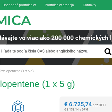
Obchodné podmienky
Podmienky predaja
Kontakty
ávajte
vo viac ako
200 000
chemických l
Vyhľadávanie
Hľadajte podľa čísla CAS alebo anglického názvu.
lcyclopentene (1 x 5 g)
lopentene (1 x 5 g)
Reagentia
€
6.725,74
bez DPH
€
8.138,14 s DPH