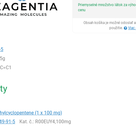
Priemyselné množstvo látok za výh
cenu
Obsah košíka je možné odoslať a
použitie.
Viac
-5
5g
CC=C1
ty
hylcyclopentene (1 x 100 mg)
49-91-5
Kat. č.
: R00EUY4,100mg