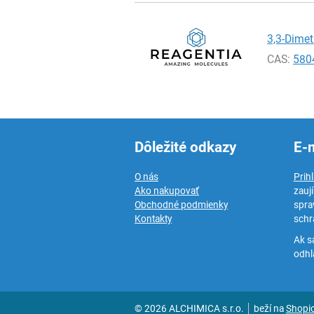
3,3-Dimet
CAS:
580
Dôležité odkazy
E-
O nás
Prih
Ako nakupovať
zauj
Obchodné podmienky
spra
Kontakty
schr
Ak s
odhlá
© 2026 ALCHIMICA s.r.o.
beží na
Shopi