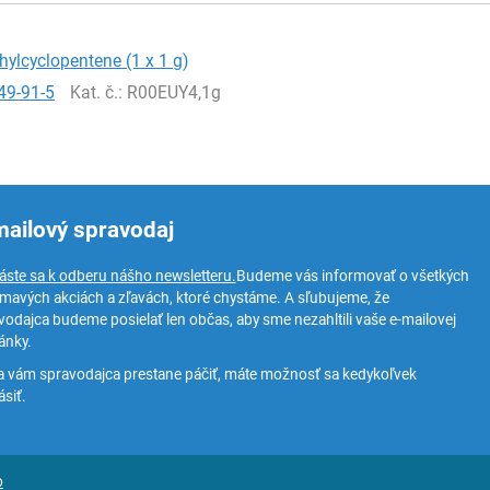
hylcyclopentene (1 x 1 g)
49-91-5
Kat. č.
: R00EUY4,1g
mailový spravodaj
láste sa k odberu nášho newsletteru.
Budeme vás informovať o všetkých
ímavých akciách a zľavách, ktoré chystáme. A sľubujeme, že
vodajca budeme posielať len občas, aby sme nezahltili vaše e-mailovej
ánky.
a vám spravodajca prestane páčiť, máte možnosť sa kedykoľvek
siť.
o