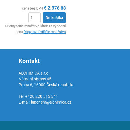
€
2.376,88
cena bez DPH
Do košíka
Ks
Priemyselné množstvo látok za výhodnú
cenu
Dopytovať väčšie množstvo
Kontakt
ALCHIMICA s.r.o.
Národní obrany 45
Praha 6
,
16000
Česká republika
Tel:
+420 220 515 541
E-mail:
labchem@alchimica.cz