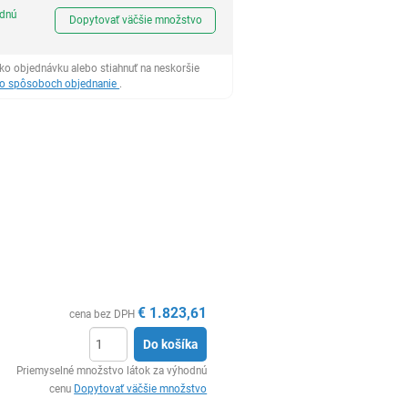
Ks
odnú
Dopytovať väčšie množstvo
ko objednávku alebo stiahnuť na neskoršie
 o spôsoboch objednanie
.
€
1.823,61
cena bez DPH
Do košíka
Ks
Priemyselné množstvo látok za výhodnú
cenu
Dopytovať väčšie množstvo