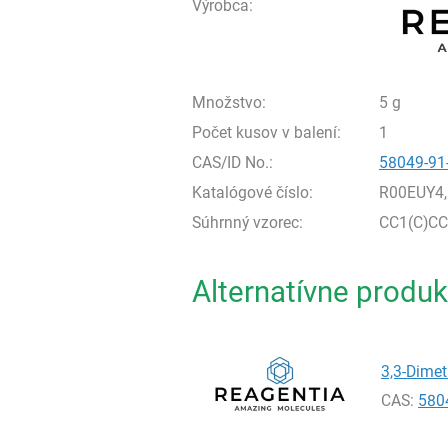
Výrobca:
Množstvo:
5 g
Počet kusov v balení:
1
CAS/ID No.:
58049-91
Katalógové číslo:
R00EUY4,
Súhrnný vzorec:
CC1(C)C
Alternatívne produk
3,3-Dimet
CAS:
580