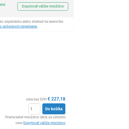
Ks
odnú
Dopytovať väčšie množstvo
ko objednávku alebo stiahnuť na neskoršie
 o spôsoboch objednanie
.
€
227,18
cena bez DPH
Do košíka
Ks
Priemyselné množstvo látok za výhodnú
cenu
Dopytovať väčšie množstvo