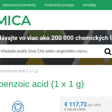
Obchodné podmienky
Podmienky predaja
Kontakty
ávajte
vo viac ako
200 000
chemických l
Vyhľadávanie
Hľadajte podľa čísla CAS alebo anglického názvu.
odobenzoic acid (1 x 1 g)
enzoic acid (1 x 1 g)
Reagentia
€
117,72
bez DPH
€
142,44 s DPH