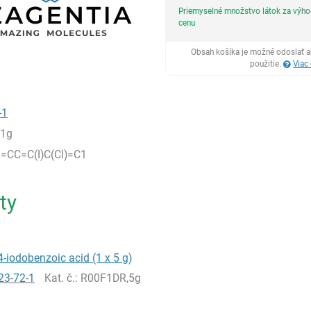
Priemyselné množstvo látok za výh
cenu
Obsah košíka je možné odoslať a
použitie.
Viac
-1
,1g
=CC=C(I)C(Cl)=C1
ty
4-iodobenzoic acid (1 x 5 g)
23-72-1
Kat. č.
: R00F1DR,5g