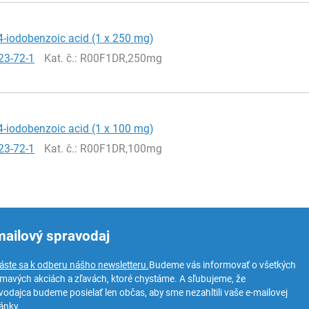
4-iodobenzoic acid (1 x 250 mg)
23-72-1
Kat. č.
: R00F1DR,250mg
4-iodobenzoic acid (1 x 100 mg)
23-72-1
Kat. č.
: R00F1DR,100mg
mailový spravodaj
láste sa k odberu nášho newsletteru.
Budeme vás informovať o všetkých
ímavých akciách a zľavách, ktoré chystáme. A sľubujeme, že
vodajca budeme posielať len občas, aby sme nezahltili vaše e-mailovej
ánky.