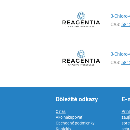
3-Chloro-
CAS:
581
3-Chloro-
CAS:
581
Dôležité odkazy
E-
O nás
Prih
Ako nakupovať
zauj
Obchodné podmienky
spra
Kontakty
schr