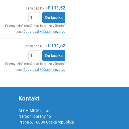
€
111,52
cena bez DPH
Do košíka
Ks
Priemyselné množstvo látok za výhodnú
cenu
Dopytovať väčšie množstvo
€
111,52
cena bez DPH
Do košíka
Ks
Priemyselné množstvo látok za výhodnú
cenu
Dopytovať väčšie množstvo
Kontakt
ALCHIMICA s.r.o.
Národní obrany 45
Praha 6
,
16000
Česká republika