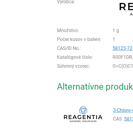
Výrobca:
Množstvo:
1 g
Počet kusov v balení:
1
CAS/ID No.:
58123-72
Katalógové číslo:
R00F1DR
Súhrnný vzorec:
O=C(O)C1
Alternatívne produk
3-Chloro-
CAS:
581