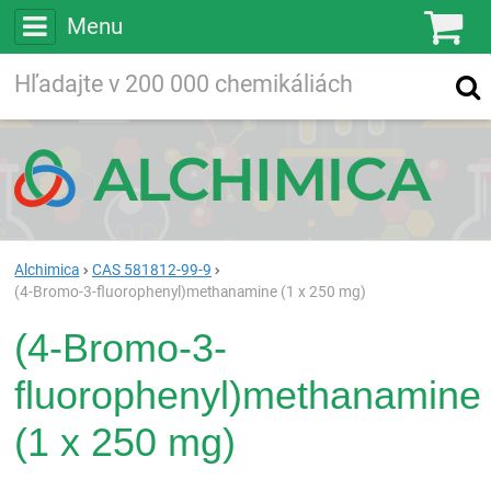
Menu
Ko
Vyhľadávajte
Vyhľadávanie
vo viac ako
200 000
chemických látkach
Hľadaj
Alchimica
CAS 581812-99-9
(4-Bromo-3-fluorophenyl)methanamine (1 x 250 mg)
(4-Bromo-3-
fluorophenyl)methanamine
(1 x 250 mg)