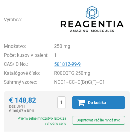
Rea
Výrobca:
Množstvo:
250 mg
Počet kusov v balení:
1
CAS/ID No.:
581812-99-9
Katalógové číslo:
R00EQTG,250mg
Súhrnný vzorec:
NCC1=CC=C(Br)C(F)=C1
€
148,82
Do košíka
bez DPH
€
180,07 s DPH
Ks
Priemyselné množstvo látok za
Dopytovať väčšie množstvo
výhodnú cenu