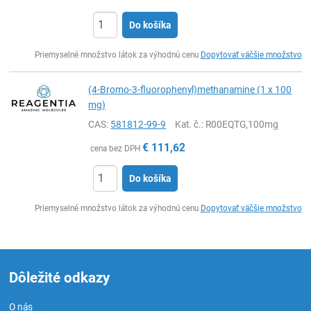
Do košíka
Ks
Priemyselné množstvo látok za výhodnú cenu
Dopytovať väčšie množstvo
(4-Bromo-3-fluorophenyl)methanamine (1 x 100
mg)
CAS:
581812-99-9
Kat. č.
: R00EQTG,100mg
€
111,62
cena bez DPH
Do košíka
Ks
Priemyselné množstvo látok za výhodnú cenu
Dopytovať väčšie množstvo
Dôležité odkazy
O nás