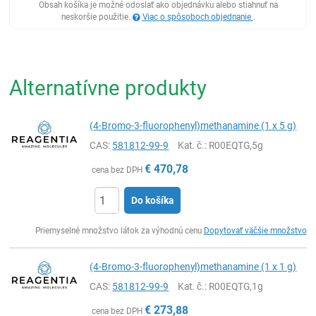
Obsah košíka je možné odoslať ako objednávku alebo stiahnuť na
neskoršie použitie.
Viac o spôsoboch objednanie
.
Alternatívne produkty
(4-Bromo-3-fluorophenyl)methanamine (1 x 5 g)
CAS:
581812-99-9
Kat. č.
: R00EQTG,5g
€
470,78
cena bez DPH
Do košíka
Ks
Priemyselné množstvo látok za výhodnú cenu
Dopytovať väčšie množstvo
(4-Bromo-3-fluorophenyl)methanamine (1 x 1 g)
CAS:
581812-99-9
Kat. č.
: R00EQTG,1g
€
273,88
cena bez DPH