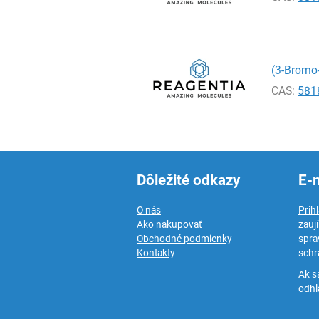
(3-Bromo-
CAS:
581
Dôležité odkazy
E-
O nás
Prih
Ako nakupovať
zauj
Obchodné podmienky
spra
Kontakty
schr
Ak s
odhlá