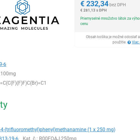
€
232,34
bez DPH
€
281,13 s DPH
Priemyselné množstvo látok za výh
cenu
Obsah košíka je možné odoslať a
použitie.
Viac
9-6
,100mg
C(C(F)(F)F)C(Br)=C1
ty
4-(trifluoromethyl)phenyl)methanamine (1 x 250 mg)
813-19-6
Kat. č.
: R00EQAJ,250mg