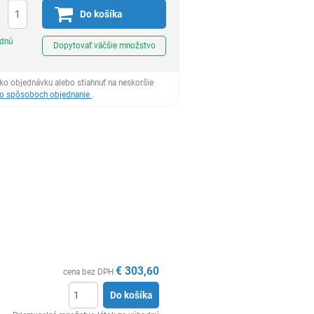
Do košíka
Ks
odnú
Dopytovať väčšie množstvo
ko objednávku alebo stiahnuť na neskoršie
 o spôsoboch objednanie
.
€
303,60
cena bez DPH
Do košíka