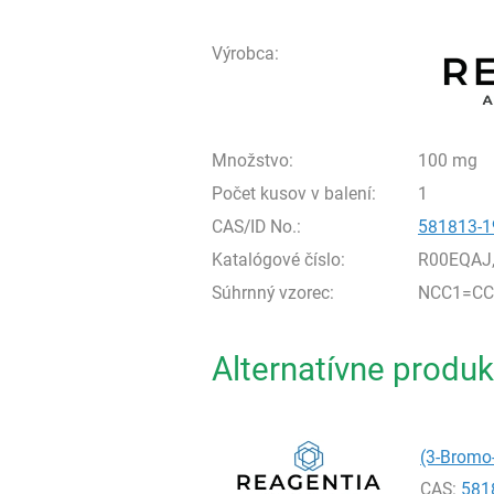
Výrobca:
Množstvo:
100 mg
Počet kusov v balení:
1
CAS/ID No.:
581813-1
Katalógové číslo:
R00EQAJ
Súhrnný vzorec:
NCC1=CC=
Alternatívne produk
(3-Bromo-
CAS:
581