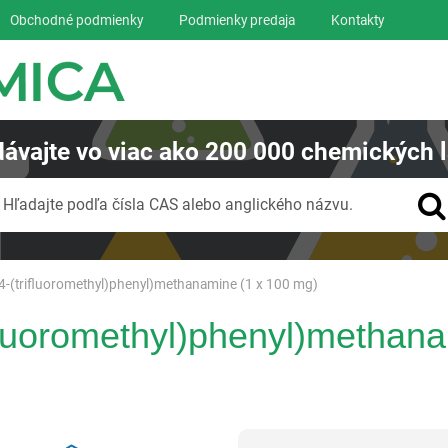
Obchodné podmienky
Podmienky predaja
Kontakty
ávajte
vo viac ako
200 000
chemických l
Vyhľadávanie
Hľadajte podľa čísla CAS alebo anglického názvu.
-(trifluoromethyl)phenyl)methanamine (1 x 100 mg)
fluoromethyl)phenyl)methana
Reagentia