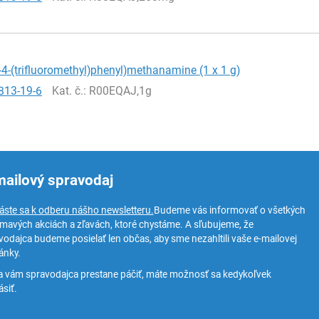
4-(trifluoromethyl)phenyl)methanamine (1 x 1 g)
813-19-6
Kat. č.
: R00EQAJ,1g
mailový spravodaj
láste sa k odberu nášho newsletteru.
Budeme vás informovať o všetkých
ímavých akciách a zľavách, ktoré chystáme. A sľubujeme, že
vodajca budeme posielať len občas, aby sme nezahltili vaše e-mailovej
ánky.
a vám spravodajca prestane páčiť, máte možnosť sa kedykoľvek
siť.