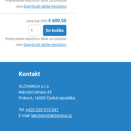
Ks
Priemyselné množstvo látok za výhodnú
cenu
Dopytovať väčšie množstvo
€
600,50
cena bez DPH
Do košíka
Ks
Priemyselné množstvo látok za výhodnú
cenu
Dopytovať väčšie množstvo
Kontakt
ALCHIMICA s.r.o.
Národní obrany 45
Praha 6
,
16000
Česká republika
Tel:
+420 220 515 541
E-mail:
labchem@alchimica.cz