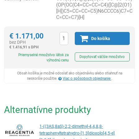
(OP(OC(C4=CC=CC=C4)([C@]2(O1)
[H])C5=CC=CC=C5)N6CCCC6)C7=C
C=CC=C7)[H]
€
1.171,00
Do košíka
bez DPH
€
1.416,91 s DPH
Ks
Priemyselné množstvo látok za
Dopytovať väčšie množstvo
výhodnú cenu
Obsah košíka je možné odoslať ako objednávku alebo stiahnuť na
neskoršie použitie.
Viac o spôsoboch objednanie
.
Alternatívne produkty
1-((3AS,8aS)-2,2-dimethyl-4,4,8,8-
tetraphenyltetrahydro-[1,3]dioxolo[4,5-e]