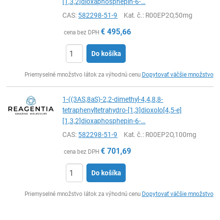
[1,3,2]dioxaphosphepin-6-…
CAS:
582298-51-9
Kat. č.
: R00EP2O,50mg
€
495,66
cena bez DPH
Do košíka
Ks
Priemyselné množstvo látok za výhodnú cenu
Dopytovať väčšie množstvo
1-((3AS,8aS)-2,2-dimethyl-4,4,8,8-
tetraphenyltetrahydro-[1,3]dioxolo[4,5-e]
[1,3,2]dioxaphosphepin-6-…
CAS:
582298-51-9
Kat. č.
: R00EP2O,100mg
€
701,69
cena bez DPH
Do košíka
Ks
Priemyselné množstvo látok za výhodnú cenu
Dopytovať väčšie množstvo