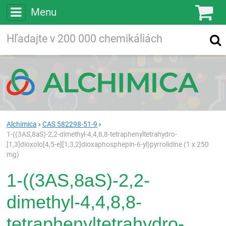
Menu
Ko
Vyhľadávajte
Vyhľadávanie
vo viac ako
200 000
chemických látkach
Hľadaj
Alchimica
CAS 582298-51-9
1-((3AS,8aS)-2,2-dimethyl-4,4,8,8-tetraphenyltetrahydro-
[1,3]dioxolo[4,5-e][1,3,2]dioxaphosphepin-6-yl)pyrrolidine (1 x 250
mg)
1-((3AS,8aS)-2,2-
dimethyl-4,4,8,8-
tetraphenyltetrahydro-