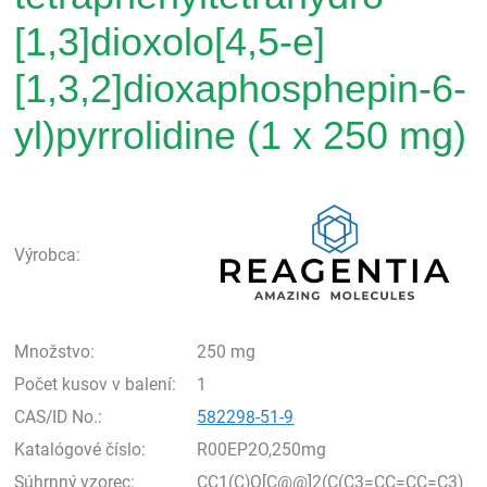
[1,3]dioxolo[4,5-e]
[1,3,2]dioxaphosphepin-6-
yl)pyrrolidine (1 x 250 mg)
Rea
Výrobca:
Množstvo:
250 mg
Počet kusov v balení:
1
CAS/ID No.:
582298-51-9
Katalógové číslo:
R00EP2O,250mg
Súhrnný vzorec:
CC1(C)O[C@@]2(C(C3=CC=CC=C3)