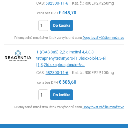
CAS:
582300-11-6
Kat. č.
: R00EP2P,250mg
€
448,70
cena bez DPH
Do košíka
Ks
Priemyselné množstvo látok za výhodnú cenu
Dopytovať väčšie množstvo
1-((3AS,8aS)-2,2-dimethyl-4,4,8,8-
tetraphenyltetrahydro-[1,3]dioxolo[4,5-e]
[1,3,2]dioxaphosphepin-6-…
CAS:
582300-11-6
Kat. č.
: R00EP2P,100mg
€
303,60
cena bez DPH
Do košíka
Ks
Priemyselné množstvo látok za výhodnú cenu
Dopytovať väčšie množstvo