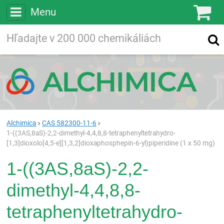
Menu
Ko
Vyhľadávajte
Vyhľadávanie
vo viac ako
200 000
chemických látkach
Hľadaj
Alchimica
CAS 582300-11-6
1-((3AS,8aS)-2,2-dimethyl-4,4,8,8-tetraphenyltetrahydro-
[1,3]dioxolo[4,5-e][1,3,2]dioxaphosphepin-6-yl)piperidine (1 x 50 mg)
1-((3AS,8aS)-2,2-
dimethyl-4,4,8,8-
tetraphenyltetrahydro-