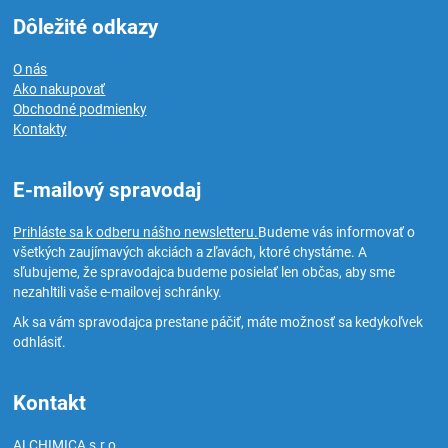
Dôležité odkazy
O nás
Ako nakupovať
Obchodné podmienky
Kontakty
E-mailový spravodaj
Prihláste sa k odberu nášho newsletteru.
Budeme vás informovať o
všetkých zaujímavých akciách a zľavách, ktoré chystáme. A
sľubujeme, že spravodajca budeme posielať len občas, aby sme
nezahltili vaše e-mailovej schránky.
Ak sa vám spravodajca prestane páčiť, máte možnosť sa kedykoľvek
odhlásiť.
Kontakt
ALCHIMICA s.r.o.