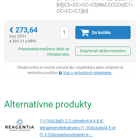
[H])C5=CC=CC=C5)N6CCCCC6)C7=
CC=CC=C7)[H]
€
273,64
Do košíka
bez DPH
€
331,11 s DPH
Ks
Priemyselné množstvo látok za
Dopytovať väčšie množstvo
výhodnú cenu
Obsah košíka je možné odoslať ako objednávku alebo stiahnuť na
neskoršie použitie.
Viac o spôsoboch objednanie
.
Alternatívne produkty
1-((3AS,8aS)-2,2-dimethyl-4,4,8,8-
tetraphenyltetrahydro-[1,3]dioxolo[4,5-e]
[1,3,2]dioxaphosphepin-6-…