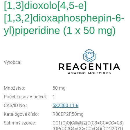
[1,3]dioxolo[4,5-e]
[1,3,2]dioxaphosphepin-6-
yl)piperidine (1 x 50 mg)
Rea
Výrobca:
Množstvo:
50 mg
Počet kusov v balení:
1
CAS/ID No.:
582300-11-6
Katalógové číslo:
R00EP2P,50mg
Súhrnný vzorec:
CC1(C)O[C@@]2(C(C3=CC=CC=C3)
(OP(OC(C4=CC=CC=C4)([C@]2(O1)