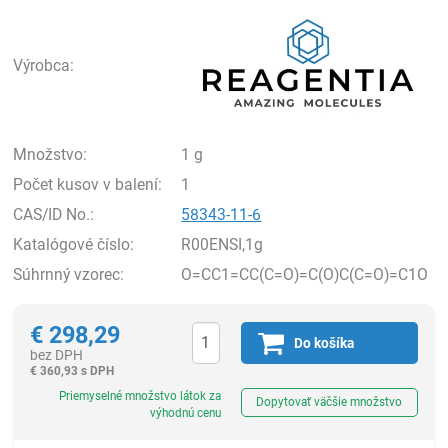
Rea
Výrobca:
Množstvo:
1 g
Počet kusov v balení:
1
CAS/ID No.:
58343-11-6
Katalógové číslo:
R00ENSI,1g
Súhrnný vzorec:
O=CC1=CC(C=O)=C(O)C(C=O)=C1O
€
298,29
Do košíka
bez DPH
€
360,93 s DPH
Ks
Priemyselné množstvo látok za
Dopytovať väčšie množstvo
výhodnú cenu