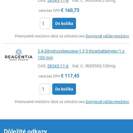
CAS:
58343-11-6
Kat. č.
: R00ENSI,250mg
€
160,73
cena bez DPH
Do košíka
Ks
Priemyselné množstvo látok za výhodnú cenu
Dopytovať väčšie množstvo
2,4-Dihydroxybenzene-1,3,5-tricarbaldehyde (1 x
100 mg)
CAS:
58343-11-6
Kat. č.
: R00ENSI,100mg
€
117,45
cena bez DPH
Do košíka
Ks
Priemyselné množstvo látok za výhodnú cenu
Dopytovať väčšie množstvo
Dôležité odkazy