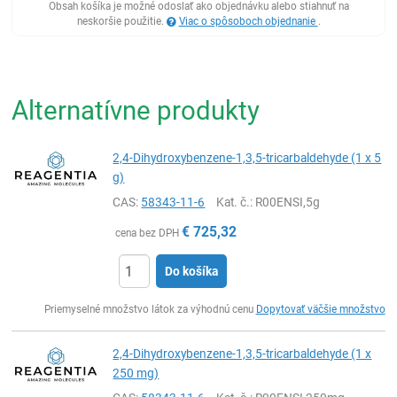
Obsah košíka je možné odoslať ako objednávku alebo stiahnuť na
neskoršie použitie.
Viac o spôsoboch objednanie
.
Alternatívne produkty
2,4-Dihydroxybenzene-1,3,5-tricarbaldehyde (1 x 5
g)
CAS:
58343-11-6
Kat. č.
: R00ENSI,5g
€
725,32
cena bez DPH
Do košíka
Ks
Priemyselné množstvo látok za výhodnú cenu
Dopytovať väčšie množstvo
2,4-Dihydroxybenzene-1,3,5-tricarbaldehyde (1 x
250 mg)