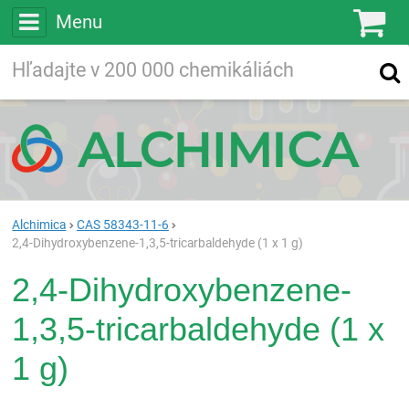
Menu
Ko
Vyhľadávajte
Vyhľadávanie
vo viac ako
200 000
chemických látkach
Hľadaj
Alchimica
CAS 58343-11-6
2,4-Dihydroxybenzene-1,3,5-tricarbaldehyde (1 x 1 g)
2,4-Dihydroxybenzene-
1,3,5-tricarbaldehyde (1 x
1 g)