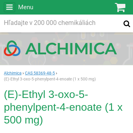
Menu
Ko
Vyhľadávajte
Vyhľadávanie
vo viac ako
200 000
chemických látkach
Hľadaj
Alchimica
CAS 58369-48-5
(E)-Ethyl 3-oxo-5-phenylpent-4-enoate (1 x 500 mg)
(E)-Ethyl 3-oxo-5-
phenylpent-4-enoate (1 x
500 mg)