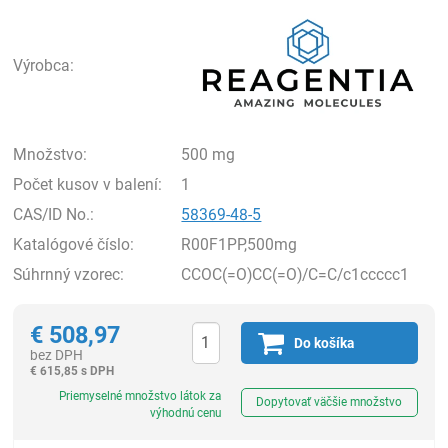
Rea
Výrobca:
Množstvo:
500 mg
Počet kusov v balení:
1
CAS/ID No.:
58369-48-5
Katalógové číslo:
R00F1PP,500mg
Súhrnný vzorec:
CCOC(=O)CC(=O)/C=C/c1ccccc1
€
508,97
Do košíka
bez DPH
€
615,85 s DPH
Ks
Priemyselné množstvo látok za
Dopytovať väčšie množstvo
výhodnú cenu