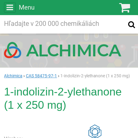
Menu
Ko
Vyhľadávajte
Vyhľadávanie
vo viac ako
200 000
chemických látkach
Hľadaj
Alchimica
CAS 58475-97-1
1-indolizin-2-ylethanone (1 x 250 mg)
1-indolizin-2-ylethanone
(1 x 250 mg)
Rea