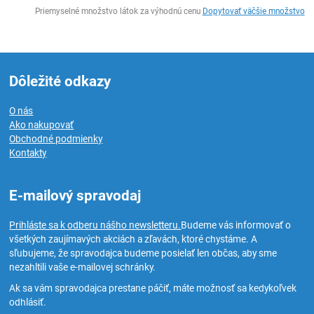
Ks
Priemyselné množstvo látok za výhodnú cenu
Dopytovať väčšie množstvo
Dôležité odkazy
O nás
Ako nakupovať
Obchodné podmienky
Kontakty
E-mailový spravodaj
Prihláste sa k odberu nášho newsletteru.
Budeme vás informovať o
všetkých zaujímavých akciách a zľavách, ktoré chystáme. A
sľubujeme, že spravodajca budeme posielať len občas, aby sme
nezahltili vaše e-mailovej schránky.
Ak sa vám spravodajca prestane páčiť, máte možnosť sa kedykoľvek
odhlásiť.