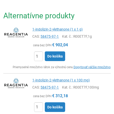
Alternatívne produkty
1-indolizin-2-ylethanone (1 x 1 g)
CAS:
58475-97-1
Kat. č.
: R00ET7F,1g
€
902,04
cena bez DPH
Do košíka
Ks
Priemyselné množstvo látok za výhodnú cenu
Dopytovať väčšie množstvo
1-indolizin-2-ylethanone (1 x 100 mg)
CAS:
58475-97-1
Kat. č.
: R00ET7F,100mg
€
312,18
cena bez DPH
Do košíka