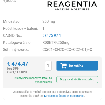
Výrobca:
Množstvo:
250 mg
Počet kusov v balení:
1
CAS/ID No.:
58475-97-1
Katalógové číslo:
R00ET7F,250mg
Súhrnný vzorec:
CC(C1=CN2C=CC=CC2=C1)=O
€
474,47
Do košíka
bez DPH
€
574,11 s DPH
Ks
Priemyselné množstvo látok za
Dopytovať väčšie množstvo
výhodnú cenu
Obsah košíka je možné odoslať ako objednávku alebo stiahnuť na
neskoršie použitie.
Viac o spôsoboch objednanie
.