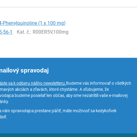
4-Phenylquinoline (1 x 100 mg)
5-56-1
Kat. č.
: R00ER5V,100mg
mailový spravodaj
láste sa k odberu nášho newsletteru.
Budeme vás informovať o všetkých
ímavých akciách a zľavách, ktoré chystáme. A sľubujeme, že
vodajca budeme posielať len občas, aby sme nezahltili vaše e-mailovej
ánky.
a vám spravodajca prestane páčiť, máte možnosť sa kedykoľvek
siť.