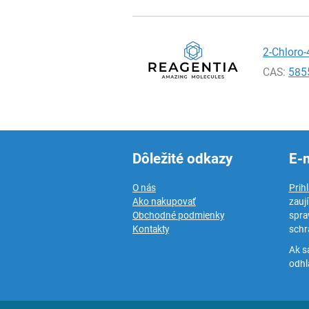
2-Chloro-
CAS:
585
Dôležité odkazy
E-
O nás
Prih
Ako nakupovať
zauj
Obchodné podmienky
spra
Kontakty
schr
Ak s
odhlá