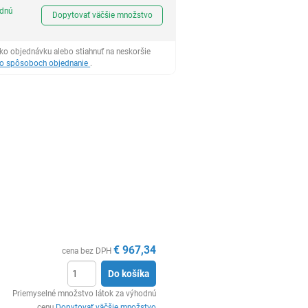
Ks
odnú
Dopytovať väčšie množstvo
ko objednávku alebo stiahnuť na neskoršie
 o spôsoboch objednanie
.
€
967,34
cena bez DPH
Do košíka
Ks
Priemyselné množstvo látok za výhodnú
cenu
Dopytovať väčšie množstvo