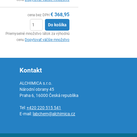
€
368,95
cena bez DPH
Do košíka
Ks
Priemyselné množstvo látok za výhodnú
cenu
Dopytovať väčšie množstvo
Kontakt
ALCHIMICA s.r.o.
Národní obrany 45
Praha 6
,
16000
Česká republika
Tel:
+420 220 515 541
E-mail:
labchem@alchimica.cz