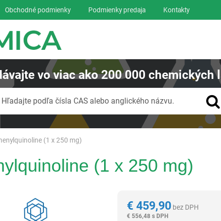
Obchodné podmienky
Podmienky predaja
Kontakty
ávajte
vo viac ako
200 000
chemických l
Vyhľadávanie
Hľadajte podľa čísla CAS alebo anglického názvu.
henylquinoline (1 x 250 mg)
ylquinoline (1 x 250 mg)
Reagentia
€
459,90
bez DPH
€
556,48 s DPH