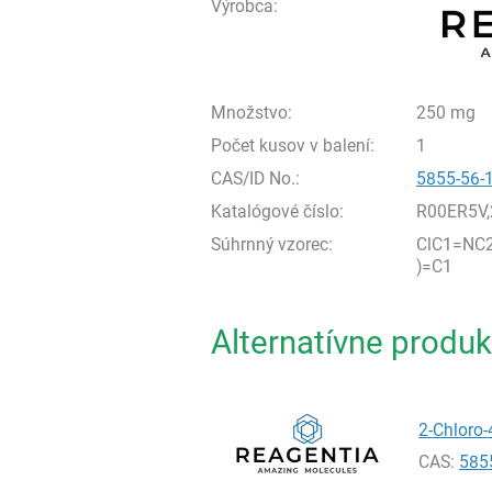
Výrobca:
Množstvo:
250 mg
Počet kusov v balení:
1
CAS/ID No.:
5855-56-
Katalógové číslo:
R00ER5V
Súhrnný vzorec:
ClC1=NC
)=C1
Alternatívne produk
2-Chloro-
CAS:
585