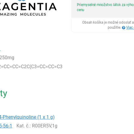
Priemyselné množstvo látok za výh
cenu
Obsah košíka je možné odoslať a
použitie.
Viac
1
,250mg
2=CC=CC=C2C(C3=CC=CC=C3
ty
4-Phenylquinoline (1 x 1 g)
5-56-1
Kat. č.
: R00ER5V,1g