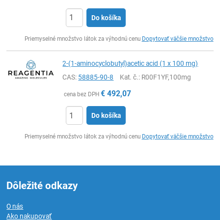
Do košíka
Ks
Priemyselné množstvo látok za výhodnú cenu
Dopytovať väčšie množstvo
2-(1-aminocyclobutyl)acetic acid (1 x 100 mg)
CAS:
58885-90-8
Kat. č.
: R00F1YF,100mg
€
492,07
cena bez DPH
Do košíka
Ks
Priemyselné množstvo látok za výhodnú cenu
Dopytovať väčšie množstvo
Dôležité odkazy
O nás
Ako nakupovať