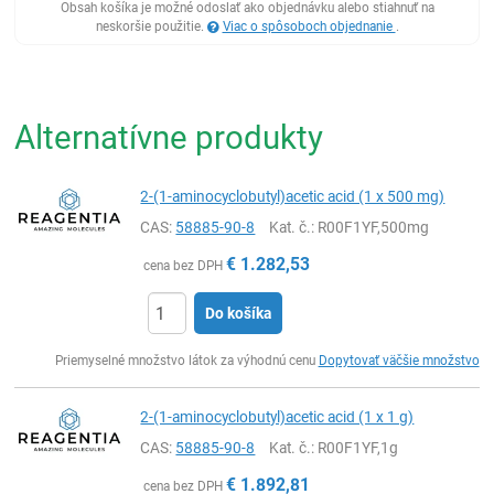
Obsah košíka je možné odoslať ako objednávku alebo stiahnuť na
neskoršie použitie.
Viac o spôsoboch objednanie
.
Alternatívne produkty
2-(1-aminocyclobutyl)acetic acid (1 x 500 mg)
CAS:
58885-90-8
Kat. č.
: R00F1YF,500mg
€
1.282,53
cena bez DPH
Do košíka
Ks
Priemyselné množstvo látok za výhodnú cenu
Dopytovať väčšie množstvo
2-(1-aminocyclobutyl)acetic acid (1 x 1 g)
CAS:
58885-90-8
Kat. č.
: R00F1YF,1g
€
1.892,81
cena bez DPH