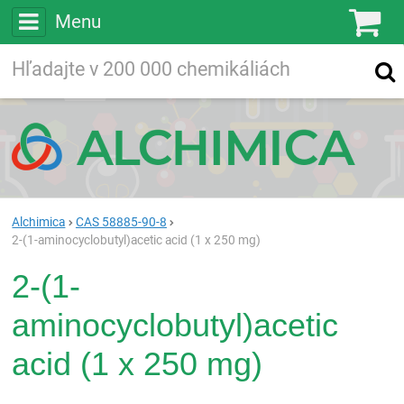
Menu
Ko
Vyhľadávajte
Vyhľadávanie
vo viac ako
200 000
chemických látkach
Hľadaj
Alchimica
CAS 58885-90-8
2-(1-aminocyclobutyl)acetic acid (1 x 250 mg)
2-(1-
aminocyclobutyl)acetic
acid (1 x 250 mg)