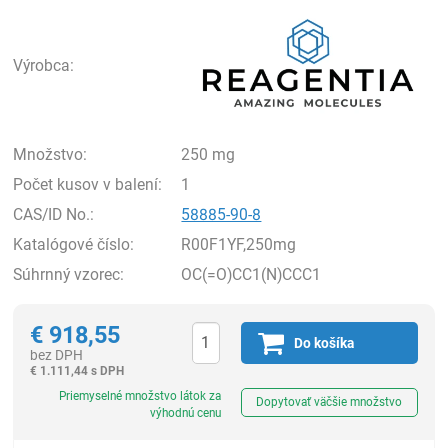
Rea
Výrobca:
Množstvo:
250 mg
Počet kusov v balení:
1
CAS/ID No.:
58885-90-8
Katalógové číslo:
R00F1YF,250mg
Súhrnný vzorec:
OC(=O)CC1(N)CCC1
€
918,55
Do košíka
bez DPH
€
1.111,44 s DPH
Ks
Priemyselné množstvo látok za
Dopytovať väčšie množstvo
výhodnú cenu