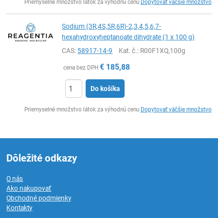
Priemyselné množstvo látok za výhodnú cenu
Dopytovať väčšie množstvo
Sodium (3R,4S,5R,6R)-2,3,4,5,6,7-
hexahydroxyheptanoate dihydrate (1 x 100 g)
CAS:
58917-14-9
Kat. č.
: R00F1XQ,100g
€
185,88
cena bez DPH
Do košíka
Ks
Priemyselné množstvo látok za výhodnú cenu
Dopytovať väčšie množstvo
Dôležité odkazy
O nás
Ako nakupovať
Obchodné podmienky
Kontakty