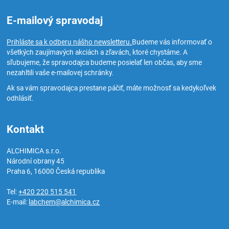
E-mailový spravodaj
Prihláste sa k odberu nášho newsletteru.
Budeme vás informovať o
všetkých zaujímavých akciách a zľavách, ktoré chystáme. A
sľubujeme, že spravodajca budeme posielať len občas, aby sme
nezahltili vaše e-mailovej schránky.
Ak sa vám spravodajca prestane páčiť, máte možnosť sa kedykoľvek
odhlásiť.
Kontakt
ALCHIMICA s.r.o.
Národní obrany 45
Praha 6
,
16000
Česká republika
Tel:
+420 220 515 541
E-mail:
labchem@alchimica.cz