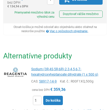
bez DPH
€
134,94 s DPH
Ks
Priemyselné množstvo látok za
Dopytovať väčšie množstvo
výhodnú cenu
Obsah košíka je možné odoslať ako objednávku alebo stiahnuť na
neskoršie použitie.
Viac o spôsoboch objednanie
.
Alternatívne produkty
Sodium (3R,4S,5R,6R)-2,3,4,5,6,7-
hexahydroxyheptanoate dihydrate (1 x 500 g)
CAS:
58917-14-9
Kat. č.
: R00F1XQ,500g
€
359,36
cena bez DPH
Do košíka
Ks