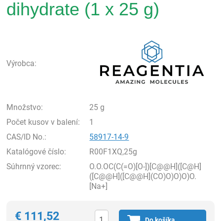
dihydrate (1 x 25 g)
Rea
Výrobca:
Množstvo:
25 g
Počet kusov v balení:
1
CAS/ID No.:
58917-14-9
Katalógové číslo:
R00F1XQ,25g
Súhrnný vzorec:
O.O.OC(C(=O)[O-])[C@@H]([C@H]
([C@@H]([C@@H](CO)O)O)O)O.
[Na+]
€
111,52
Do košíka