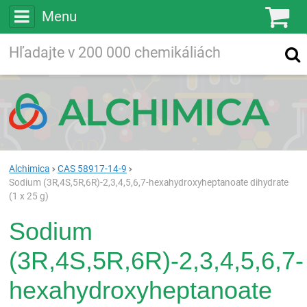
Menu
Ko
Vyhľadávajte
Vyhľadávanie
vo viac ako
200 000
chemických látkach
Hľadaj
Alchimica
CAS 58917-14-9
Sodium (3R,4S,5R,6R)-2,3,4,5,6,7-hexahydroxyheptanoate dihydrate
(1 x 25 g)
Sodium
(3R,4S,5R,6R)-2,3,4,5,6,7-
hexahydroxyheptanoate