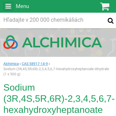
Menu
Ko
Vyhľadávajte
Vyhľadávanie
vo viac ako
200 000
chemických látkach
Hľadaj
Alchimica
CAS 58917-14-9
Sodium (3R,4S,5R,6R)-2,3,4,5,6,7-hexahydroxyheptanoate dihydrate
(1 x 500 g)
Sodium
(3R,4S,5R,6R)-2,3,4,5,6,7-
hexahydroxyheptanoate