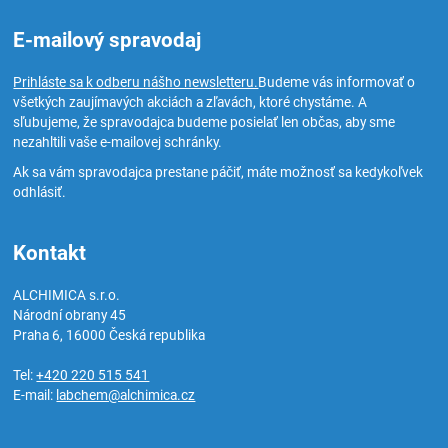
E-mailový spravodaj
Prihláste sa k odberu nášho newsletteru.
Budeme vás informovať o
všetkých zaujímavých akciách a zľavách, ktoré chystáme. A
sľubujeme, že spravodajca budeme posielať len občas, aby sme
nezahltili vaše e-mailovej schránky.
Ak sa vám spravodajca prestane páčiť, máte možnosť sa kedykoľvek
odhlásiť.
Kontakt
ALCHIMICA s.r.o.
Národní obrany 45
Praha 6
,
16000
Česká republika
Tel:
+420 220 515 541
E-mail:
labchem@alchimica.cz