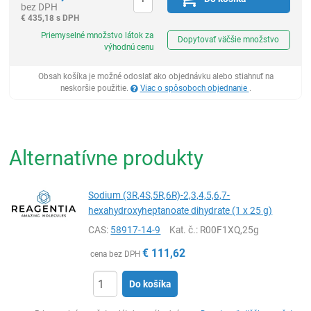
bez DPH
€
435,18 s DPH
Ks
Priemyselné množstvo látok za
Dopytovať väčšie množstvo
výhodnú cenu
Obsah košíka je možné odoslať ako objednávku alebo stiahnuť na
neskoršie použitie.
Viac o spôsoboch objednanie
.
Alternatívne produkty
Sodium (3R,4S,5R,6R)-2,3,4,5,6,7-
hexahydroxyheptanoate dihydrate (1 x 25 g)
CAS:
58917-14-9
Kat. č.
: R00F1XQ,25g
€
111,62
cena bez DPH
Do košíka
Ks