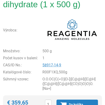
dihydrate (1 x 500 g)
Rea
Výrobca:
Množstvo:
500 g
Počet kusov v balení:
1
CAS/ID No.:
58917-14-9
Katalógové číslo:
R00F1XQ,500g
Súhrnný vzorec:
O.O.OC(C(=O)[O-])[C@@H]([C@H]
([C@@H]([C@@H](CO)O)O)O)O.
[Na+]
€
359,65
Do košíka