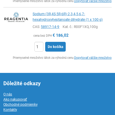
Priemyselné množstvo látok za výhodnú cenu
Dopytovať väčšie množstvo
Sodium (3R,4S,5R,6R)-2,3,4,5,6,7-
hexahydroxyheptanoate dihydrate (1 x 100 g)
CAS:
58917-14-9
Kat. č.
: R00F1XQ,100g
€
186,02
cena bez DPH
Do košíka
Ks
Priemyselné množstvo látok za výhodnú cenu
Dopytovať väčšie množstvo
Dôležité odkazy
O nás
Ako nakupovať
Obchodné podmienky
Kontakty