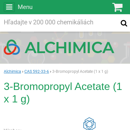
Menu
Ko
Vyhľadávajte
Vyhľadávanie
vo viac ako
200 000
chemických látkach
Hľadaj
Alchimica
CAS 592-33-6
3-Bromopropyl Acetate (1 x 1 g)
3-Bromopropyl Acetate (1
x 1 g)
Rea