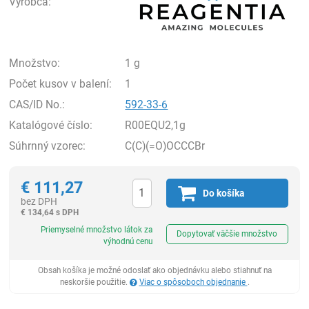
Výrobca:
Množstvo:
1 g
Počet kusov v balení:
1
CAS/ID No.:
592-33-6
Katalógové číslo:
R00EQU2,1g
Súhrnný vzorec:
C(C)(=O)OCCCBr
€
111,27
Do košíka
bez DPH
€
134,64 s DPH
Ks
Priemyselné množstvo látok za
Dopytovať väčšie množstvo
výhodnú cenu
Obsah košíka je možné odoslať ako objednávku alebo stiahnuť na
neskoršie použitie.
Viac o spôsoboch objednanie
.