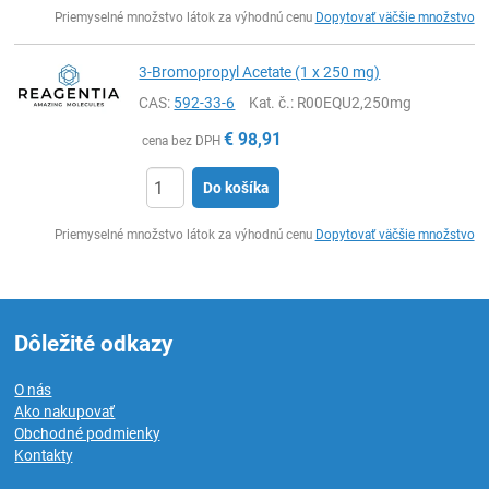
Ks
Priemyselné množstvo látok za výhodnú cenu
Dopytovať väčšie množstvo
3-Bromopropyl Acetate (1 x 250 mg)
CAS:
592-33-6
Kat. č.
: R00EQU2,250mg
€
98,91
cena bez DPH
Do košíka
Ks
Priemyselné množstvo látok za výhodnú cenu
Dopytovať väčšie množstvo
Dôležité odkazy
O nás
Ako nakupovať
Obchodné podmienky
Kontakty