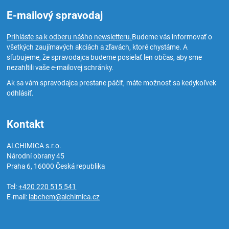
E-mailový spravodaj
Prihláste sa k odberu nášho newsletteru.
Budeme vás informovať o
všetkých zaujímavých akciách a zľavách, ktoré chystáme. A
sľubujeme, že spravodajca budeme posielať len občas, aby sme
nezahltili vaše e-mailovej schránky.
Ak sa vám spravodajca prestane páčiť, máte možnosť sa kedykoľvek
odhlásiť.
Kontakt
ALCHIMICA s.r.o.
Národní obrany 45
Praha 6
,
16000
Česká republika
Tel:
+420 220 515 541
E-mail:
labchem@alchimica.cz