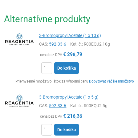
Alternatívne produkty
3-Bromopropyl Acetate (1 x 10 g)
CAS:
592-33-6
Kat. č.
: R00EQU2,10g
€
298,79
cena bez DPH
Do košíka
Ks
Priemyselné množstvo látok za výhodnú cenu
Dopytovať väčšie množstvo
3-Bromopropyl Acetate (1 x 5 g)
CAS:
592-33-6
Kat. č.
: R00EQU2,5g
€
216,36
cena bez DPH
Do košíka