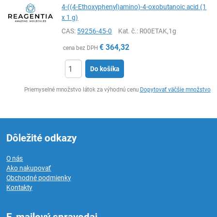
4-((4-Ethoxyphenyl)amino)-4-oxobutanoic acid (1
x 1 g)
CAS:
59256-45-0
Kat. č.
: R00ETAK,1g
€
364,32
cena bez DPH
Do košíka
Ks
Priemyselné množstvo látok za výhodnú cenu
Dopytovať väčšie množstvo
Dôležité odkazy
O nás
Ako nakupovať
Obchodné podmienky
Kontakty