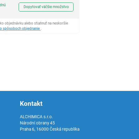
Ks
odnú
Dopytovať väčšie množstvo
ko objednávku alebo stiahnuť na neskoršie
 o spôsoboch objednanie
.
Kontakt
ALCHIMICA s.r.o.
Národní obrany 45
Praha 6
,
16000
Česká republika