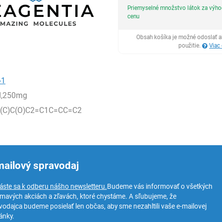
Priemyselné množstvo látok za výh
cenu
Obsah košíka je možné odoslať a
použitie.
Viac
-1
,250mg
)(C)C(O)C2=C1C=CC=C2
mailový spravodaj
láste sa k odberu nášho newsletteru.
Budeme vás informovať o všetkých
ímavých akciách a zľavách, ktoré chystáme. A sľubujeme, že
vodajca budeme posielať len občas, aby sme nezahltili vaše e-mailovej
ánky.