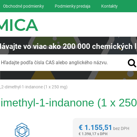
Obchodné podmienky
Podmienky predaja
Kontakty
ávajte
vo viac ako
200 000
chemických l
Vyhľadávanie
Hľadajte podľa čísla CAS alebo anglického názvu.
,2-dimethyl-1-indanone (1 x 250 mg)
imethyl-1-indanone (1 x 25
Reagentia
€
1.155,51
bez DPH
€
1.398,17 s DPH