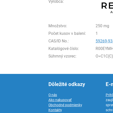
Výrobca:
Množstvo:
250 mg
Počet kusov v balení:
1
CAS/ID No.:
59269-93
Katalógové číslo:
R00EYMH
Súhrnný vzorec:
O=C1C(C
Dôležité odkazy
E-
O nás
Prih
Ako nakupovať
zauj
Obchodné podmienky
spra
Kontakty
schr