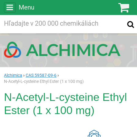
Menu
Ko
Vyhľadávajte
Vyhľadávanie
vo viac ako
200 000
chemických látkach
Hľadaj
Alchimica
CAS 59587-09-6
N-Acetyl-L-cysteine Ethyl Ester (1 x 100 mg)
N-Acetyl-L-cysteine Ethyl
Ester (1 x 100 mg)
Rea