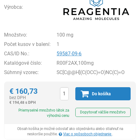
Výrobca:
Množstvo:
100 mg
Počet kusov v balení:
1
CAS/ID No.:
59587-09-6
Katalógové číslo:
R00F2AX,100mg
Súhrnný vzorec:
SC[C@@H](C(OCC)=O)NC(C)=O
€
160,73
Do košíka
bez DPH
€
194,48 s DPH
Ks
Priemyselné množstvo látok za
Dopytovať väčšie množstvo
výhodnú cenu
Obsah košíka je možné odoslať ako objednávku alebo stiahnuť na
neskoršie použitie.
Viac o spôsoboch objednanie
.