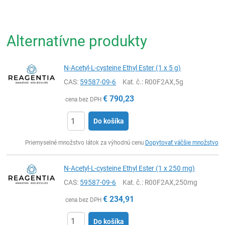
Alternatívne produkty
N-Acetyl-L-cysteine Ethyl Ester (1 x 5 g)
CAS:
59587-09-6
Kat. č.
: R00F2AX,5g
€
790,23
cena bez DPH
Do košíka
Ks
Priemyselné množstvo látok za výhodnú cenu
Dopytovať väčšie množstvo
N-Acetyl-L-cysteine Ethyl Ester (1 x 250 mg)
CAS:
59587-09-6
Kat. č.
: R00F2AX,250mg
€
234,91
cena bez DPH
Do košíka