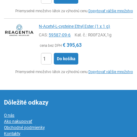
Ks
Priemyselné množstvo látok za výhodnú cenu
Dopytovať väčšie množstvo
N-Acetyl-L-cysteine Ethyl Ester (1 x 1 g)
CAS:
59587-09-6
Kat. č.
: R00F2AX,1g
€
395,63
cena bez DPH
Do košíka
Ks
Priemyselné množstvo látok za výhodnú cenu
Dopytovať väčšie množstvo
Dôležité odkazy
O nás
Ako nakupovať
Obchodné podmienky
Kontakty