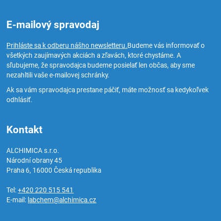
E-mailový spravodaj
Prihláste sa k odberu nášho newsletteru.
Budeme vás informovať o
všetkých zaujímavých akciách a zľavách, ktoré chystáme. A
sľubujeme, že spravodajca budeme posielať len občas, aby sme
nezahltili vaše e-mailovej schránky.
Ak sa vám spravodajca prestane páčiť, máte možnosť sa kedykoľvek
odhlásiť.
Kontakt
ALCHIMICA s.r.o.
Národní obrany 45
Praha 6
,
16000
Česká republika
Tel:
+420 220 515 541
E-mail:
labchem@alchimica.cz