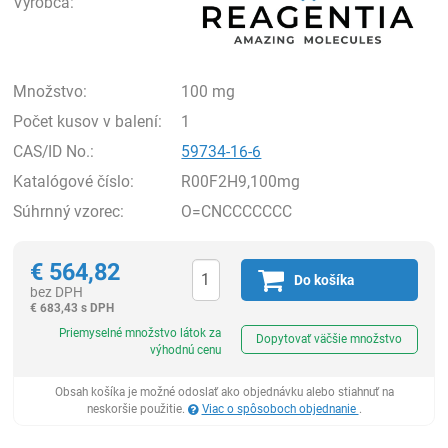
Výrobca:
Množstvo:
100 mg
Počet kusov v balení:
1
CAS/ID No.:
59734-16-6
Katalógové číslo:
R00F2H9,100mg
Súhrnný vzorec:
O=CNCCCCCCC
€
564,82
Do košíka
bez DPH
€
683,43 s DPH
Ks
Priemyselné množstvo látok za
Dopytovať väčšie množstvo
výhodnú cenu
Obsah košíka je možné odoslať ako objednávku alebo stiahnuť na
neskoršie použitie.
Viac o spôsoboch objednanie
.