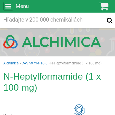
Menu
Ko
Vyhľadávajte
Vyhľadávanie
vo viac ako
200 000
chemických látkach
Hľadaj
Alchimica
CAS 59734-16-6
N-Heptylformamide (1 x 100 mg)
N-Heptylformamide (1 x
100 mg)
Rea