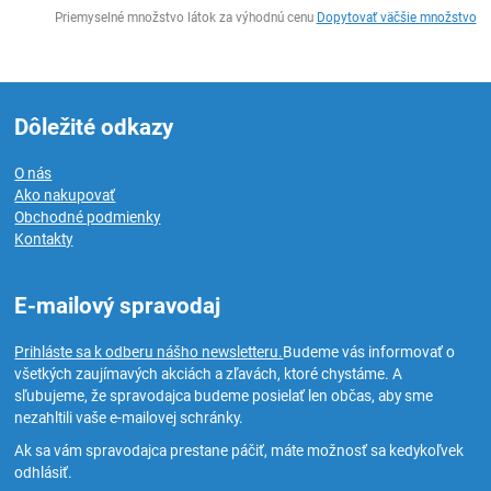
Ks
Priemyselné množstvo látok za výhodnú cenu
Dopytovať väčšie množstvo
Dôležité odkazy
O nás
Ako nakupovať
Obchodné podmienky
Kontakty
E-mailový spravodaj
Prihláste sa k odberu nášho newsletteru.
Budeme vás informovať o
všetkých zaujímavých akciách a zľavách, ktoré chystáme. A
sľubujeme, že spravodajca budeme posielať len občas, aby sme
nezahltili vaše e-mailovej schránky.
Ak sa vám spravodajca prestane páčiť, máte možnosť sa kedykoľvek
odhlásiť.