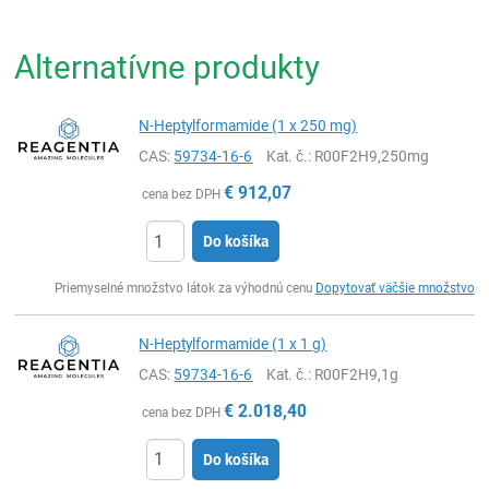
Alternatívne produkty
N-Heptylformamide (1 x 250 mg)
CAS:
59734-16-6
Kat. č.
: R00F2H9,250mg
€
912,07
cena bez DPH
Do košíka
Ks
Priemyselné množstvo látok za výhodnú cenu
Dopytovať väčšie množstvo
N-Heptylformamide (1 x 1 g)
CAS:
59734-16-6
Kat. č.
: R00F2H9,1g
€
2.018,40
cena bez DPH
Do košíka