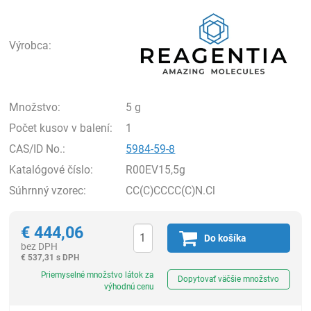
Rea
Výrobca:
Množstvo:
5 g
Počet kusov v balení:
1
CAS/ID No.:
5984-59-8
Katalógové číslo:
R00EV15,5g
Súhrnný vzorec:
CC(C)CCCC(C)N.Cl
€
444,06
Do košíka
bez DPH
€
537,31 s DPH
Ks
Priemyselné množstvo látok za
Dopytovať väčšie množstvo
výhodnú cenu