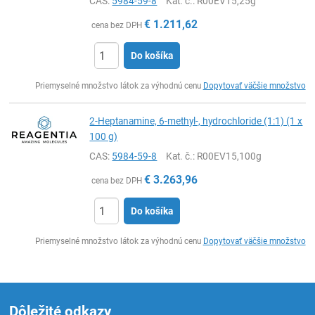
CAS:
5984-59-8
Kat. č.
: R00EV15,25g
€
1.211,62
cena bez DPH
Do košíka
Ks
Priemyselné množstvo látok za výhodnú cenu
Dopytovať väčšie množstvo
2-Heptanamine, 6-methyl-, hydrochloride (1:1) (1 x
100 g)
CAS:
5984-59-8
Kat. č.
: R00EV15,100g
€
3.263,96
cena bez DPH
Do košíka
Ks
Priemyselné množstvo látok za výhodnú cenu
Dopytovať väčšie množstvo
Dôležité odkazy