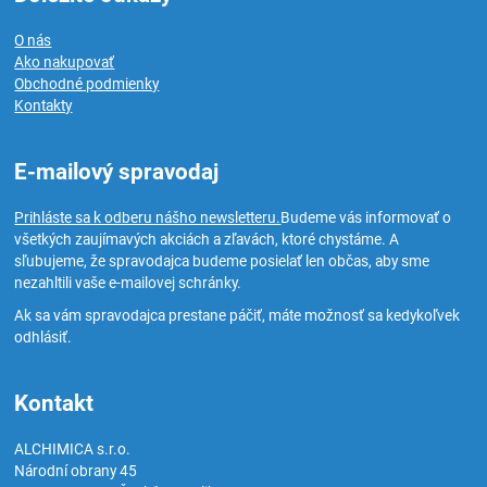
O nás
Ako nakupovať
Obchodné podmienky
Kontakty
E-mailový spravodaj
Prihláste sa k odberu nášho newsletteru.
Budeme vás informovať o
všetkých zaujímavých akciách a zľavách, ktoré chystáme. A
sľubujeme, že spravodajca budeme posielať len občas, aby sme
nezahltili vaše e-mailovej schránky.
Ak sa vám spravodajca prestane páčiť, máte možnosť sa kedykoľvek
odhlásiť.
Kontakt
ALCHIMICA s.r.o.
Národní obrany 45