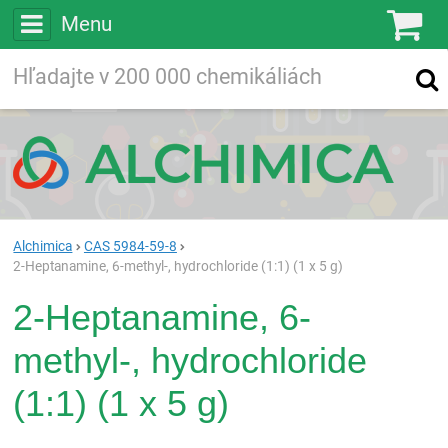
Menu
Ko
Vyhľadávajte
Vyhľadávanie
vo viac ako
200 000
chemických látkach
Hľadaj
Alchimica
CAS 5984-59-8
2-Heptanamine, 6-methyl-, hydrochloride (1:1) (1 x 5 g)
2-Heptanamine, 6-
methyl-, hydrochloride
(1:1) (1 x 5 g)