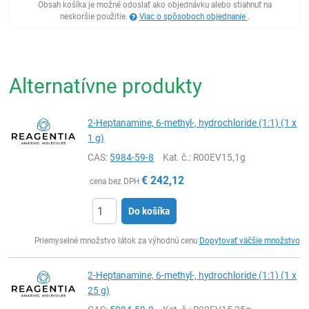
Obsah košíka je možné odoslať ako objednávku alebo stiahnuť na
neskoršie použitie.
Viac o spôsoboch objednanie
.
Alternatívne produkty
2-Heptanamine, 6-methyl-, hydrochloride (1:1) (1 x
1 g)
CAS:
5984-59-8
Kat. č.
: R00EV15,1g
€
242,12
cena bez DPH
Do košíka
Ks
Priemyselné množstvo látok za výhodnú cenu
Dopytovať väčšie množstvo
2-Heptanamine, 6-methyl-, hydrochloride (1:1) (1 x
25 g)