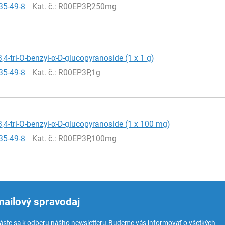
35-49-8
Kat. č.
: R00EP3P,250mg
3,4-tri-O-benzyl-α-D-glucopyranoside (1 x 1 g)
35-49-8
Kat. č.
: R00EP3P,1g
3,4-tri-O-benzyl-α-D-glucopyranoside (1 x 100 mg)
35-49-8
Kat. č.
: R00EP3P,100mg
mailový spravodaj
láste sa k odberu nášho newsletteru.
Budeme vás informovať o všetkých