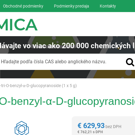
Obchodné podmienky
Podmienky predaja
Kontakty
ávajte
vo viac ako
200 000
chemických l
Vyhľadávanie
Hľadajte podľa čísla CAS alebo anglického názvu.
-tri-O-benzyl-α-D-glucopyranoside (1 x 5 g)
i-O-benzyl-α-D-glucopyranosi
Reagentia
€
629,93
bez DPH
€
762,21 s DPH