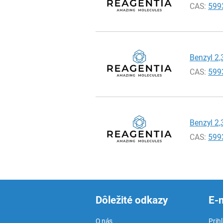
CAS:
599
Benzyl 2,
CAS:
599
Benzyl 2,
CAS:
599
Dôležité odkazy
E-
O nás
Prih