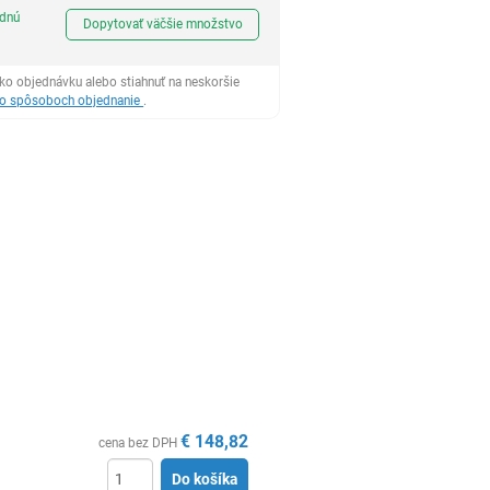
Ks
odnú
Dopytovať väčšie množstvo
ko objednávku alebo stiahnuť na neskoršie
 o spôsoboch objednanie
.
€
148,82
cena bez DPH
Do košíka