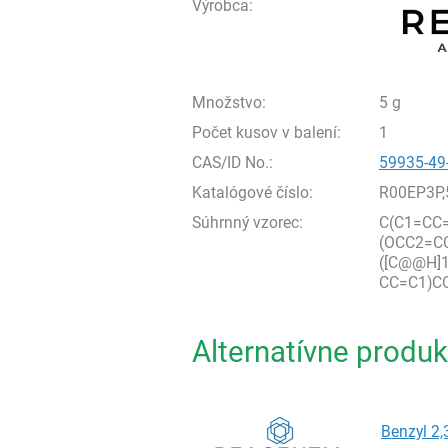
Výrobca:
Množstvo:
5 g
Počet kusov v balení:
1
CAS/ID No.:
59935-49
Katalógové číslo:
R00EP3P,
Súhrnný vzorec:
C(C1=CC
(OCC2=C
([C@@H]
CC=C1)C
Alternatívne produk
Benzyl 2,