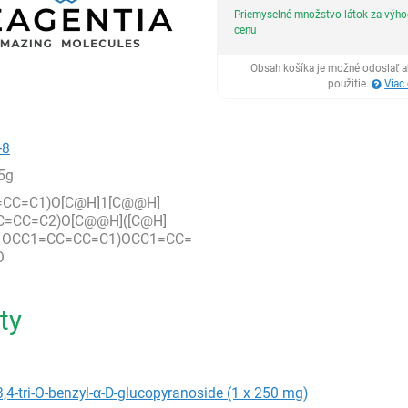
Priemyselné množstvo látok za výh
cenu
Obsah košíka je možné odoslať a
použitie.
Viac
-8
5g
=CC=C1)O[C@H]1[C@@H]
C=CC=C2)O[C@@H]([C@H]
1OCC1=CC=CC=C1)OCC1=CC=
O
ty
3,4-tri-O-benzyl-α-D-glucopyranoside (1 x 250 mg)