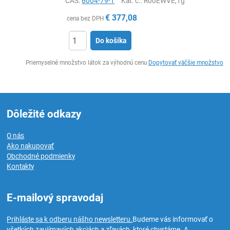
CAS:
6004-79-1
Kat. č.
: R00EWVE,1g
€
377,08
cena bez DPH
Do košíka
Ks
Priemyselné množstvo látok za výhodnú cenu
Dopytovať väčšie množstvo
Dôležité odkazy
O nás
Ako nakupovať
Obchodné podmienky
Kontakty
E-mailový spravodaj
Prihláste sa k odberu nášho newsletteru.
Budeme vás informovať o
všetkých zaujímavých akciách a zľavách, ktoré chystáme. A