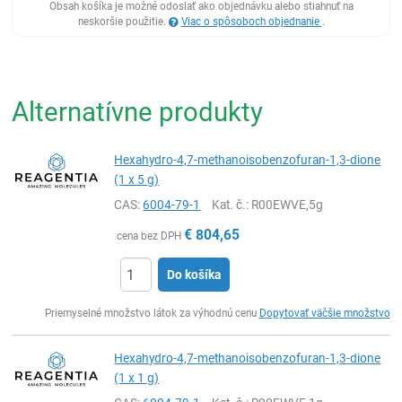
Obsah košíka je možné odoslať ako objednávku alebo stiahnuť na
neskoršie použitie.
Viac o spôsoboch objednanie
.
Alternatívne produkty
Hexahydro-4,7-methanoisobenzofuran-1,3-dione
(1 x 5 g)
CAS:
6004-79-1
Kat. č.
: R00EWVE,5g
€
804,65
cena bez DPH
Do košíka
Ks
Priemyselné množstvo látok za výhodnú cenu
Dopytovať väčšie množstvo
Hexahydro-4,7-methanoisobenzofuran-1,3-dione
(1 x 1 g)