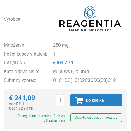
Rea
Výrobca:
Množstvo:
250 mg
Počet kusov v balení:
1
CAS/ID No.:
6004-79-1
Katalógové číslo:
R00EWVE,250mg
Súhrnný vzorec:
O=C1OC(=O)C2C3CCC(C3)C12
€
241,09
Do košíka
bez DPH
€
291,72 s DPH
Ks
Priemyselné množstvo látok za
Dopytovať väčšie množstvo
výhodnú cenu