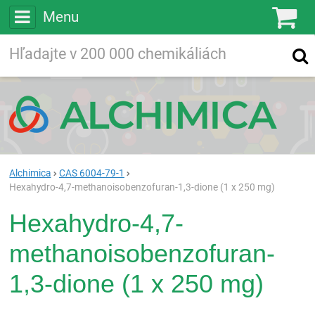
Menu
Ko
Vyhľadávajte
Vyhľadávanie
vo viac ako
200 000
chemických látkach
Hľadaj
Alchimica
CAS 6004-79-1
Hexahydro-4,7-methanoisobenzofuran-1,3-dione (1 x 250 mg)
Hexahydro-4,7-
methanoisobenzofuran-
1,3-dione (1 x 250 mg)