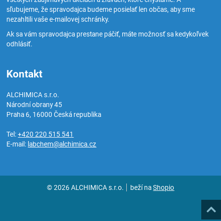
sľubujeme, že spravodajca budeme posielať len občas, aby sme
nezahltili vaše e-mailovej schránky.
Ak sa vám spravodajca prestane páčiť, máte možnosť sa kedykoľvek
odhlásiť.
Kontakt
ALCHIMICA s.r.o.
Národní obrany 45
Praha 6
,
16000
Česká republika
Tel:
+420 220 515 541
E-mail:
labchem@alchimica.cz
© 2026 ALCHIMICA s.r.o.
beží na
Shopio
Hore