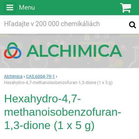
Menu
Ko
Vyhľadávajte
Vyhľadávanie
vo viac ako
200 000
chemických látkach
Hľadaj
Alchimica
CAS 6004-79-1
Hexahydro-4,7-methanoisobenzofuran-1,3-dione (1 x 5 g)
Hexahydro-4,7-
methanoisobenzofuran-
1,3-dione (1 x 5 g)