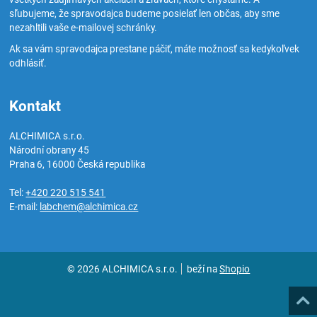
sľubujeme, že spravodajca budeme posielať len občas, aby sme
nezahltili vaše e-mailovej schránky.
Ak sa vám spravodajca prestane páčiť, máte možnosť sa kedykoľvek
odhlásiť.
Kontakt
ALCHIMICA s.r.o.
Národní obrany 45
Praha 6
,
16000
Česká republika
Tel:
+420 220 515 541
E-mail:
labchem@alchimica.cz
© 2026 ALCHIMICA s.r.o.
beží na
Shopio
Hore