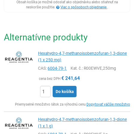
Obsah košíka je možné odoslať ako objednávku alebo stiahnuť na
neskoršie použitie.
Viac o spôsoboch objednanie
.
Alternatívne produkty
Hexahydro-4,7-methanoisobenzofuran-1,3-dione
(1 x 250 mg)
CAS:
6004-79-1
Kat. č.
: R00EWVE,250mg
€
241,64
cena bez DPH
Do košíka
Ks
Priemyselné množstvo látok za výhodnú cenu
Dopytovať väčšie množstvo
Hexahydro-4,7-methanoisobenzofuran-1,3-dione
(1 x 1 g)