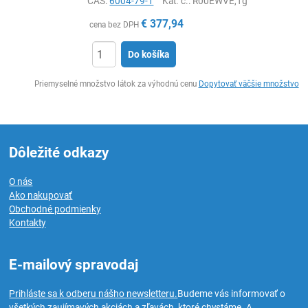
CAS:
6004-79-1
Kat. č.
: R00EWVE,1g
€
377,94
cena bez DPH
Do košíka
Ks
Priemyselné množstvo látok za výhodnú cenu
Dopytovať väčšie množstvo
Dôležité odkazy
O nás
Ako nakupovať
Obchodné podmienky
Kontakty
E-mailový spravodaj
Prihláste sa k odberu nášho newsletteru.
Budeme vás informovať o
všetkých zaujímavých akciách a zľavách, ktoré chystáme. A