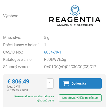
Rea
Výrobca:
Množstvo:
5 g
Počet kusov v balení:
1
CAS/ID No.:
6004-79-1
Katalógové číslo:
R00EWVE,5g
Súhrnný vzorec:
O=C1OC(=O)C2C3CCC(C3)C12
€
806,49
Do košíka
bez DPH
€
975,85 s DPH
Ks
Priemyselné množstvo látok za
Dopytovať väčšie množstvo
výhodnú cenu