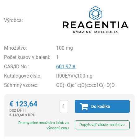
Rea
Výrobca:
Množstvo:
100 mg
Počet kusov v balení:
1
CAS/ID No.:
601-97-8
Katalógové číslo:
R00EYVV,100mg
Súhrnný vzorec:
OC(=O)c1c(O)cccc1C(=O)O
€
123,64
Do košíka
bez DPH
€
149,60 s DPH
Ks
Priemyselné množstvo látok za
Dopytovať väčšie množstvo
výhodnú cenu