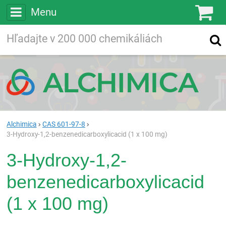
Menu
Ko
Vyhľadávajte
Vyhľadávanie
vo viac ako
200 000
chemických látkach
Hľadaj
Alchimica
CAS 601-97-8
3-Hydroxy-1,2-benzenedicarboxylicacid (1 x 100 mg)
3-Hydroxy-1,2-
benzenedicarboxylicacid
(1 x 100 mg)