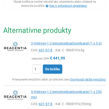
Obsah košíka je možné odoslať ako objednávku alebo stiahnuť na
neskoršie použitie.
Viac o spôsoboch objednanie
.
Alternatívne produkty
3-Hydroxy-1,2-benzenedicarboxylicacid (1 x 5 g)
CAS:
601-97-8
Kat. č.
: R00EYVV,5g
€
441,99
cena bez DPH
Do košíka
Ks
Priemyselné množstvo látok za výhodnú cenu
Dopytovať väčšie množstvo
3-Hydroxy-1,2-benzenedicarboxylicacid (1 x 250
mg)
CAS:
601-97-8
Kat. č.
: R00EYVV,250mg