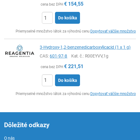
€
154,55
cena bez DPH
Do košíka
Ks
Priemyselné množstvo látok za výhodnú cenu
Dopytovať väčšie množstvo
3-Hydroxy-1,2-benzenedicarboxylicacid (1 x 1 g)
CAS:
601-97-8
Kat. č.
: R00EYVV,1g
€
221,51
cena bez DPH
Do košíka
Ks
Priemyselné množstvo látok za výhodnú cenu
Dopytovať väčšie množstvo
Dôležité odkazy
O nás