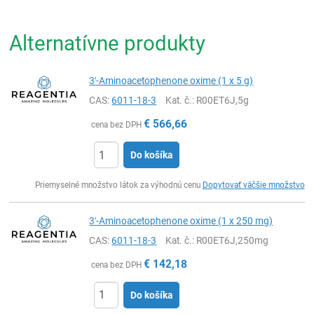
Alternatívne produkty
3'-Aminoacetophenone oxime (1 x 5 g)
CAS:
6011-18-3
Kat. č.
: R00ET6J,5g
€
566,66
cena bez DPH
Do košíka
Ks
Priemyselné množstvo látok za výhodnú cenu
Dopytovať väčšie množstvo
3'-Aminoacetophenone oxime (1 x 250 mg)
CAS:
6011-18-3
Kat. č.
: R00ET6J,250mg
€
142,18
cena bez DPH
Do košíka