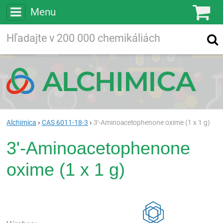
Menu
Ko
Vyhľadávajte
Vyhľadávanie
vo viac ako
200 000
chemických látkach
Hľadaj
Alchimica
CAS 6011-18-3
3'-Aminoacetophenone oxime (1 x 1 g)
3'-Aminoacetophenone
oxime (1 x 1 g)
Rea