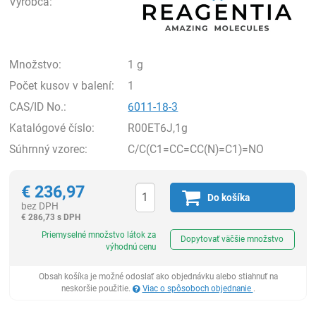
Výrobca:
Množstvo:
1 g
Počet kusov v balení:
1
CAS/ID No.:
6011-18-3
Katalógové číslo:
R00ET6J,1g
Súhrnný vzorec:
C/C(C1=CC=CC(N)=C1)=NO
€
236,97
Do košíka
bez DPH
€
286,73 s DPH
Ks
Priemyselné množstvo látok za
Dopytovať väčšie množstvo
výhodnú cenu
Obsah košíka je možné odoslať ako objednávku alebo stiahnuť na
neskoršie použitie.
Viac o spôsoboch objednanie
.