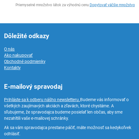
Ks
Priemyselné množstvo látok za výhodnú cenu
Dopytovať väčšie množstvo
Dôležité odkazy
O nás
Ako nakupovať
Obchodné podmienky
Kontakty
E-mailový spravodaj
Prihláste sa k odberu nášho newsletteru.
Budeme vás informovať o
všetkých zaujímavých akciách a zľavách, ktoré chystáme. A
sľubujeme, že spravodajca budeme posielať len občas, aby sme
nezahltili vaše e-mailovej schránky.
Ak sa vám spravodajca prestane páčiť, máte možnosť sa kedykoľvek
odhlásiť.