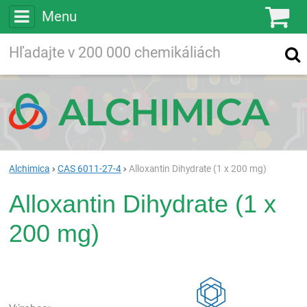
Menu
Ko
Vyhľadávajte
Vyhľadávanie
vo viac ako
200 000
chemických látkach
Hľadaj
Alchimica
CAS 6011-27-4
Alloxantin Dihydrate (1 x 200 mg)
Alloxantin Dihydrate (1 x
200 mg)
Rea