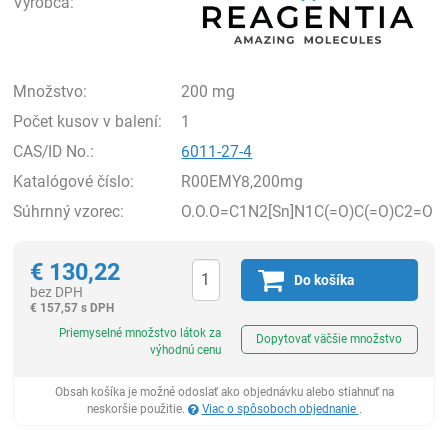
Výrobca:
Množstvo:
200 mg
Počet kusov v balení:
1
CAS/ID No.:
6011-27-4
Katalógové číslo:
R00EMY8,200mg
Súhrnný vzorec:
O.O.O=C1N2[Sn]N1C(=O)C(=O)C2=O
€
130,22
Do košíka
bez DPH
€
157,57 s DPH
Ks
Priemyselné množstvo látok za
Dopytovať väčšie množstvo
výhodnú cenu
Obsah košíka je možné odoslať ako objednávku alebo stiahnuť na
neskoršie použitie.
Viac o spôsoboch objednanie
.