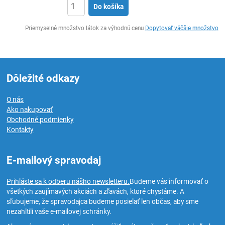
Do košíka
Ks
Priemyselné množstvo látok za výhodnú cenu
Dopytovať väčšie množstvo
Dôležité odkazy
O nás
Ako nakupovať
Obchodné podmienky
Kontakty
E-mailový spravodaj
Prihláste sa k odberu nášho newsletteru.
Budeme vás informovať o
všetkých zaujímavých akciách a zľavách, ktoré chystáme. A
sľubujeme, že spravodajca budeme posielať len občas, aby sme
nezahltili vaše e-mailovej schránky.