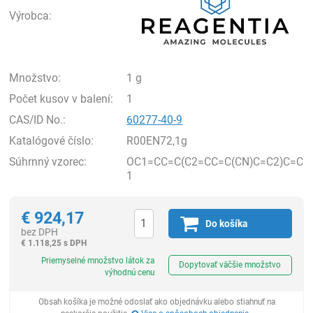
Výrobca:
Množstvo:
1 g
Počet kusov v balení:
1
CAS/ID No.:
60277-40-9
Katalógové číslo:
R00EN72,1g
Súhrnný vzorec:
OC1=CC=C(C2=CC=C(CN)C=C2)C=C
1
€
924,17
Do košíka
bez DPH
€
1.118,25 s DPH
Ks
Priemyselné množstvo látok za
Dopytovať väčšie množstvo
výhodnú cenu
Obsah košíka je možné odoslať ako objednávku alebo stiahnuť na