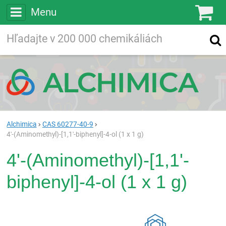
Menu
Ko
Vyhľadávajte
Vyhľadávanie
vo viac ako
200 000
chemických látkach
Hľadaj
Alchimica
CAS 60277-40-9
4'-(Aminomethyl)-[1,1'-biphenyl]-4-ol (1 x 1 g)
4'-(Aminomethyl)-[1,1'-
biphenyl]-4-ol (1 x 1 g)
Rea