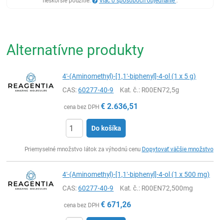
neskoršie použitie.
Viac o spôsoboch objednanie
.
Alternatívne produkty
4'-(Aminomethyl)-[1,1'-biphenyl]-4-ol (1 x 5 g)
CAS:
60277-40-9
Kat. č.
: R00EN72,5g
€
2.636,51
cena bez DPH
Do košíka
Ks
Priemyselné množstvo látok za výhodnú cenu
Dopytovať väčšie množstvo
4'-(Aminomethyl)-[1,1'-biphenyl]-4-ol (1 x 500 mg)
CAS:
60277-40-9
Kat. č.
: R00EN72,500mg
€
671,26
cena bez DPH