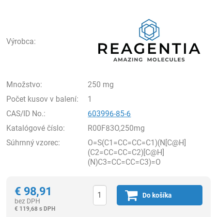
Rea
Výrobca:
Množstvo:
250 mg
Počet kusov v balení:
1
CAS/ID No.:
603996-85-6
Katalógové číslo:
R00F83O,250mg
Súhrnný vzorec:
O=S(C1=CC=CC=C1)(N[C@H]
(C2=CC=CC=C2)[C@H]
(N)C3=CC=CC=C3)=O
€
98,91
Do košíka
bez DPH
€
119,68 s DPH
Ks