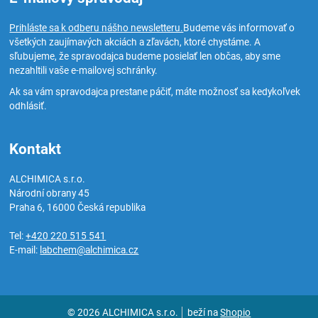
Prihláste sa k odberu nášho newsletteru.
Budeme vás informovať o
všetkých zaujímavých akciách a zľavách, ktoré chystáme. A
sľubujeme, že spravodajca budeme posielať len občas, aby sme
nezahltili vaše e-mailovej schránky.
Ak sa vám spravodajca prestane páčiť, máte možnosť sa kedykoľvek
odhlásiť.
Kontakt
ALCHIMICA s.r.o.
Národní obrany 45
Praha 6
,
16000
Česká republika
Tel:
+420 220 515 541
E-mail:
labchem@alchimica.cz
© 2026 ALCHIMICA s.r.o.
beží na
Shopio