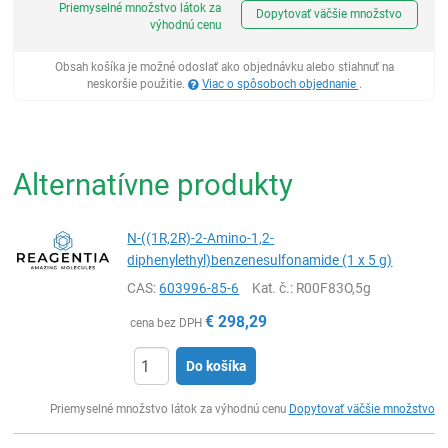
Priemyselné množstvo látok za
Dopytovať väčšie množstvo
výhodnú cenu
Obsah košíka je možné odoslať ako objednávku alebo stiahnuť na
neskoršie použitie.
Viac o spôsoboch objednanie
.
Alternatívne produkty
N-((1R,2R)-2-Amino-1,2-
diphenylethyl)benzenesulfonamide (1 x 5 g)
CAS:
603996-85-6
Kat. č.
: R00F83O,5g
€
298,29
cena bez DPH
Do košíka
Ks
Priemyselné množstvo látok za výhodnú cenu
Dopytovať väčšie množstvo