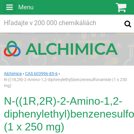
Menu
Ko
Vyhľadávajte
Vyhľadávanie
vo viac ako
200 000
chemických látkach
Hľadaj
Alchimica
CAS 603996-85-6
N-((1R,2R)-2-Amino-1,2-diphenylethyl)benzenesulfonamide (1 x 250
mg)
N-((1R,2R)-2-Amino-1,2-
diphenylethyl)benzenesulf
(1 x 250 mg)