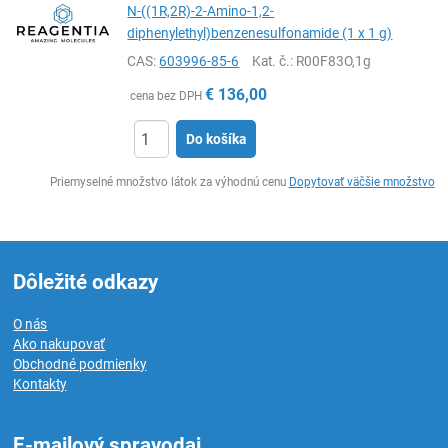
N-((1R,2R)-2-Amino-1,2-
diphenylethyl)benzenesulfonamide (1 x 1 g)
CAS:
603996-85-6
Kat. č.
: R00F83O,1g
€
136,00
cena bez DPH
Do košíka
Ks
Priemyselné množstvo látok za výhodnú cenu
Dopytovať väčšie množstvo
Dôležité odkazy
O nás
Ako nakupovať
Obchodné podmienky
Kontakty
E-mailový spravodaj