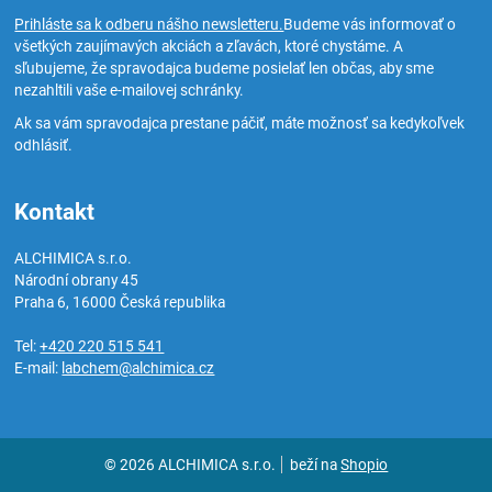
Prihláste sa k odberu nášho newsletteru.
Budeme vás informovať o
všetkých zaujímavých akciách a zľavách, ktoré chystáme. A
sľubujeme, že spravodajca budeme posielať len občas, aby sme
nezahltili vaše e-mailovej schránky.
Ak sa vám spravodajca prestane páčiť, máte možnosť sa kedykoľvek
odhlásiť.
Kontakt
ALCHIMICA s.r.o.
Národní obrany 45
Praha 6
,
16000
Česká republika
Tel:
+420 220 515 541
E-mail:
labchem@alchimica.cz
© 2026 ALCHIMICA s.r.o.
beží na
Shopio