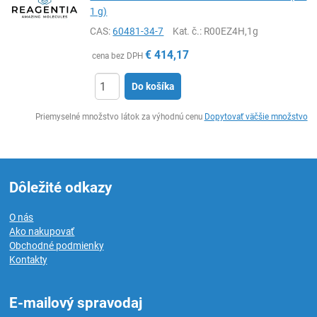
1 g)
CAS:
60481-34-7
Kat. č.
: R00EZ4H,1g
€
414,17
cena bez DPH
Do košíka
Ks
Priemyselné množstvo látok za výhodnú cenu
Dopytovať väčšie množstvo
Dôležité odkazy
O nás
Ako nakupovať
Obchodné podmienky
Kontakty
E-mailový spravodaj