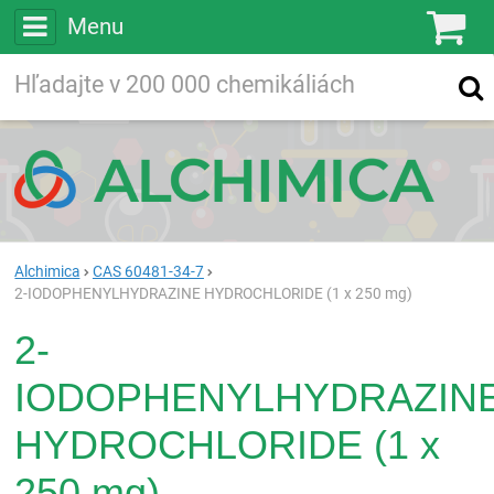
Menu
Ko
Vyhľadávajte
Vyhľadávanie
vo viac ako
200 000
chemických látkach
Hľadaj
Alchimica
CAS 60481-34-7
2-IODOPHENYLHYDRAZINE HYDROCHLORIDE (1 x 250 mg)
2-
IODOPHENYLHYDRAZIN
HYDROCHLORIDE (1 x
250 mg)