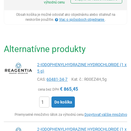
výhodnú cenu
Obsah košíka je možné odoslať ako objednávku alebo stiahnuť na
neskoršie použitie.
Viac o spôsoboch objednanie
.
Alternatívne produkty
2-IODOPHENYLHYDRAZINE HYDROCHLORIDE (1 x
5 g)
CAS:
60481-34-7
Kat. č.
: R00EZ4H,5g
€
865,45
cena bez DPH
Do košíka
Ks
Priemyselné množstvo látok za výhodnú cenu
Dopytovať väčšie množstvo
2-IODOPHENYLHYDRAZINE HYDROCHLORIDE (1 x