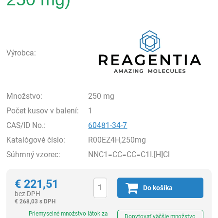
Rea
Výrobca:
Množstvo:
250 mg
Počet kusov v balení:
1
CAS/ID No.:
60481-34-7
Katalógové číslo:
R00EZ4H,250mg
Súhrnný vzorec:
NNC1=CC=CC=C1I.[H]Cl
€
221,51
Do košíka
bez DPH
€
268,03 s DPH
Ks
Priemyselné množstvo látok za
Dopytovať väčšie množstvo