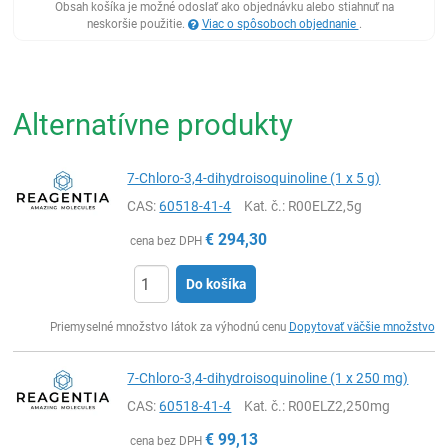
Obsah košíka je možné odoslať ako objednávku alebo stiahnuť na
neskoršie použitie.
Viac o spôsoboch objednanie
.
Alternatívne produkty
7-Chloro-3,4-dihydroisoquinoline (1 x 5 g)
CAS:
60518-41-4
Kat. č.
: R00ELZ2,5g
€
294,30
cena bez DPH
Do košíka
Ks
Priemyselné množstvo látok za výhodnú cenu
Dopytovať väčšie množstvo
7-Chloro-3,4-dihydroisoquinoline (1 x 250 mg)
CAS:
60518-41-4
Kat. č.
: R00ELZ2,250mg
€
99,13
cena bez DPH