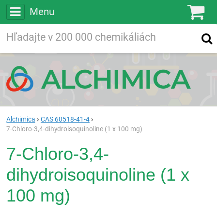
Menu
Ko
Vyhľadávajte
Vyhľadávanie
vo viac ako
200 000
chemických látkach
Hľadaj
Alchimica
CAS 60518-41-4
7-Chloro-3,4-dihydroisoquinoline (1 x 100 mg)
7-Chloro-3,4-
dihydroisoquinoline (1 x
100 mg)