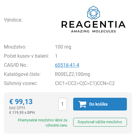
Rea
Výrobca:
Množstvo:
100 mg
Počet kusov v balení:
1
CAS/ID No.:
60518-41-4
Katalógové číslo:
R00ELZ2,100mg
Súhrnný vzorec:
ClC1=CC2=C(C=C1)CCN=C2
€
99,13
Do košíka
bez DPH
€
119,95 s DPH
Ks
Priemyselné množstvo látok za
Dopytovať väčšie množstvo
výhodnú cenu