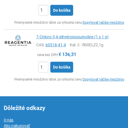
Do košíka
Ks
Priemyselné množstvo látok za výhodnú cenu
Dopytovať väčšie množstvo
7-Chloro-3,4-dihydroisoquinoline (1 x 1 g)
CAS:
60518-41-4
Kat. č.
: R00ELZ2,1g
€
136,31
cena bez DPH
Do košíka
Ks
Priemyselné množstvo látok za výhodnú cenu
Dopytovať väčšie množstvo
Dôležité odkazy
O nás
Ako nakupovať