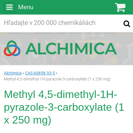
Menu
Ko
Vyhľadávajte
Vyhľadávanie
vo viac ako
200 000
chemických látkach
Hľadaj
Alchimica
CAS 60858-33-5
Methyl 4,5-dimethyl-1H-pyrazole-3-carboxylate (1 x 250 mg)
Methyl 4,5-dimethyl-1H-
pyrazole-3-carboxylate (1
x 250 mg)