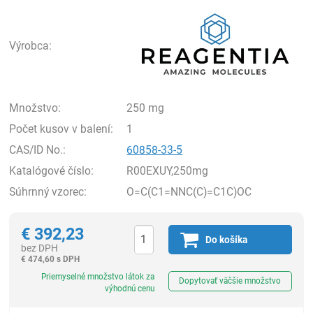
Rea
Výrobca:
Množstvo:
250 mg
Počet kusov v balení:
1
CAS/ID No.:
60858-33-5
Katalógové číslo:
R00EXUY,250mg
Súhrnný vzorec:
O=C(C1=NNC(C)=C1C)OC
€
392,23
Do košíka
bez DPH
€
474,60 s DPH
Ks
Priemyselné množstvo látok za
Dopytovať väčšie množstvo
výhodnú cenu