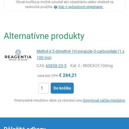
Obsah košíka je možné odoslať ako objednávku alebo stiahnuť na
neskoršie použitie.
Viac o spôsoboch objednanie
.
Alternatívne produkty
Methyl 4,5-dimethyl-1H-pyrazole-3-carboxylate (1 x
100 mg)
CAS:
60858-33-5
Kat. č.
: R00EXUY,100mg
€
284,21
cena bez DPH
Do košíka
Ks
Priemyselné množstvo látok za výhodnú cenu
Dopytovať väčšie množstvo