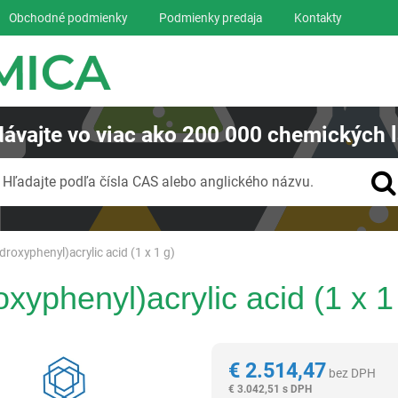
Obchodné podmienky
Podmienky predaja
Kontakty
ávajte
vo viac ako
200 000
chemických l
Vyhľadávanie
Hľadajte podľa čísla CAS alebo anglického názvu.
ydroxyphenyl)acrylic acid (1 x 1 g)
oxyphenyl)acrylic acid (1 x 1
Reagentia
€
2.514,47
bez DPH
€
3.042,51 s DPH