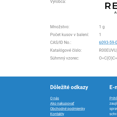
Výrobca:
Množstvo:
1 g
Počet kusov v balení:
1
CAS/ID No.:
6093-59-
Katalógové číslo:
R00EUVU
Súhrnný vzorec:
O=C(O)C=
Dôležité odkazy
E-
O nás
Prih
Ako nakupovať
zauj
Obchodné podmienky
spra
Kontakty
schr