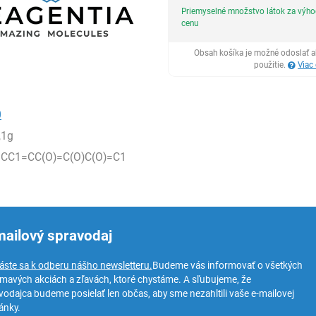
Priemyselné množstvo látok za výh
cenu
Obsah košíka je možné odoslať a
použitie.
Viac
0
,1g
CC1=CC(O)=C(O)C(O)=C1
mailový spravodaj
láste sa k odberu nášho newsletteru.
Budeme vás informovať o všetkých
ímavých akciách a zľavách, ktoré chystáme. A sľubujeme, že
vodajca budeme posielať len občas, aby sme nezahltili vaše e-mailovej
ánky.