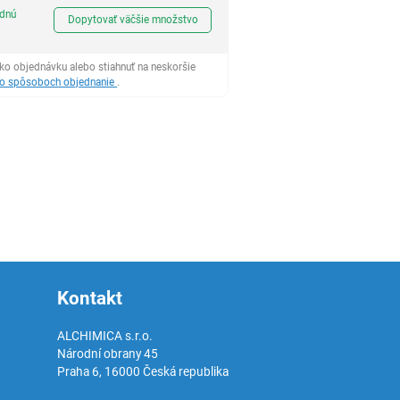
Ks
odnú
Dopytovať väčšie množstvo
ko objednávku alebo stiahnuť na neskoršie
 o spôsoboch objednanie
.
Kontakt
ALCHIMICA s.r.o.
Národní obrany 45
Praha 6
,
16000
Česká republika