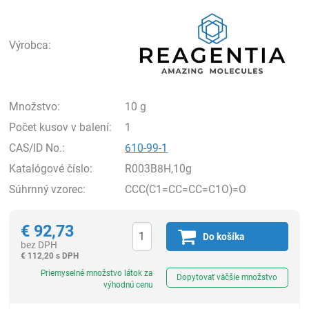
Rea
Výrobca:
Množstvo:
10 g
Počet kusov v balení:
1
CAS/ID No.:
610-99-1
Katalógové číslo:
R003B8H,10g
Súhrnný vzorec:
CCC(C1=CC=CC=C1O)=O
€
92,73
Do košíka
bez DPH
€
112,20 s DPH
Ks
Priemyselné množstvo látok za
Dopytovať väčšie množstvo
výhodnú cenu