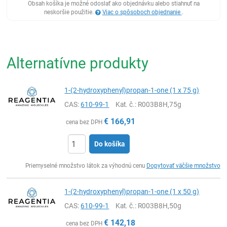
Obsah košíka je možné odoslať ako objednávku alebo stiahnuť na
neskoršie použitie.
Viac o spôsoboch objednanie
.
Alternatívne produkty
1-(2-hydroxyphenyl)propan-1-one (1 x 75 g)
CAS:
610-99-1
Kat. č.
: R003B8H,75g
€
166,91
cena bez DPH
Do košíka
Ks
Priemyselné množstvo látok za výhodnú cenu
Dopytovať väčšie množstvo
1-(2-hydroxyphenyl)propan-1-one (1 x 50 g)
CAS:
610-99-1
Kat. č.
: R003B8H,50g
€
142,18
cena bez DPH