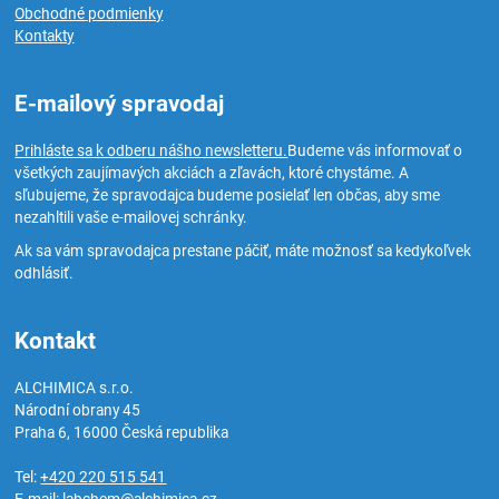
Obchodné podmienky
Kontakty
E-mailový spravodaj
Prihláste sa k odberu nášho newsletteru.
Budeme vás informovať o
všetkých zaujímavých akciách a zľavách, ktoré chystáme. A
sľubujeme, že spravodajca budeme posielať len občas, aby sme
nezahltili vaše e-mailovej schránky.
Ak sa vám spravodajca prestane páčiť, máte možnosť sa kedykoľvek
odhlásiť.
Kontakt
ALCHIMICA s.r.o.
Národní obrany 45
Praha 6
,
16000
Česká republika
Tel:
+420 220 515 541