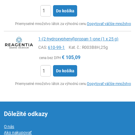
Do košíka
Ks
Priemyselné množstvo látok za výhodnú cenu
Dopytovať väčšie množstvo
1-(2-hydroxyphenyl)propan-1-one (1 x 25 g)
CAS:
610-99-1
Kat. č.
: R003B8H,25g
€
105,09
cena bez DPH
Do košíka
Ks
Priemyselné množstvo látok za výhodnú cenu
Dopytovať väčšie množstvo
Dôležité odkazy
O nás
Ako nakupovať