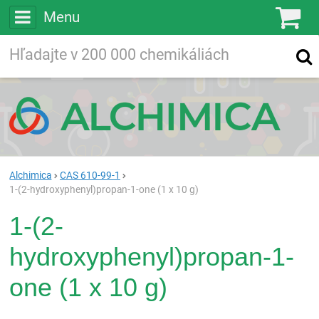
Menu
Ko
Vyhľadávajte
Vyhľadávanie
vo viac ako
200 000
chemických látkach
Hľadaj
Alchimica
CAS 610-99-1
1-(2-hydroxyphenyl)propan-1-one (1 x 10 g)
1-(2-
hydroxyphenyl)propan-1-
one (1 x 10 g)