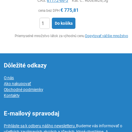
CAS:
61172-66-5
Kat. č.
: R00EM26,5g
€
775,81
cena bez DPH
Do košíka
Ks
Priemyselné množstvo látok za výhodnú cenu
Dopytovať väčšie množstvo
Dôležité odkazy
O nás
Ako nakupovať
Obchodné podmienky
Kontakty
E-mailový spravodaj
Prihláste sa k odberu nášho newsletteru.
Budeme vás informovať o
všetkých zaujímavých akciách a zľavách, ktoré chystáme. A