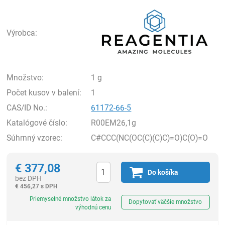
Rea
Výrobca:
Množstvo:
1 g
Počet kusov v balení:
1
CAS/ID No.:
61172-66-5
Katalógové číslo:
R00EM26,1g
Súhrnný vzorec:
C#CCC(NC(OC(C)(C)C)=O)C(O)=O
€
377,08
Do košíka
bez DPH
€
456,27 s DPH
Ks
Priemyselné množstvo látok za
Dopytovať väčšie množstvo
výhodnú cenu