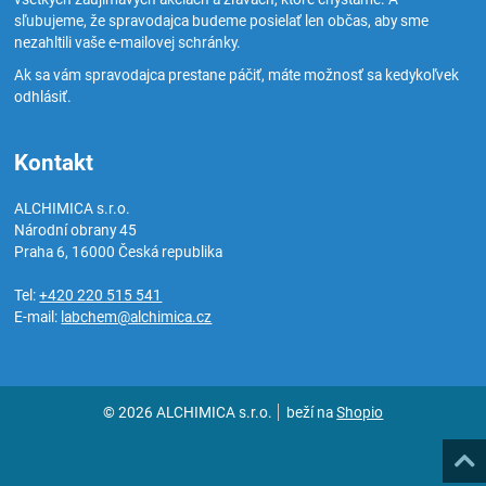
sľubujeme, že spravodajca budeme posielať len občas, aby sme
nezahltili vaše e-mailovej schránky.
Ak sa vám spravodajca prestane páčiť, máte možnosť sa kedykoľvek
odhlásiť.
Kontakt
ALCHIMICA s.r.o.
Národní obrany 45
Praha 6
,
16000
Česká republika
Tel:
+420 220 515 541
E-mail:
labchem@alchimica.cz
© 2026 ALCHIMICA s.r.o.
beží na
Shopio
Hore