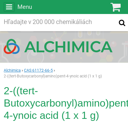
Menu
Ko
Vyhľadávajte
Vyhľadávanie
vo viac ako
200 000
chemických látkach
Hľadaj
Alchimica
CAS 61172-66-5
2-((tert-Butoxycarbonyl)amino)pent-4-ynoic acid (1 x 1 g)
2-((tert-
Butoxycarbonyl)amino)pent
4-ynoic acid (1 x 1 g)