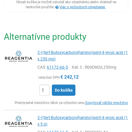
Obsah košíka je možné odoslať ako objednávku alebo stiahnuť na
neskoršie použitie.
Viac o spôsoboch objednanie
.
Alternatívne produkty
2-((tert-Butoxycarbonyl)amino)pent-4-ynoic acid (1
x 250 mg)
CAS:
61172-66-5
Kat. č.
: R00EM26,250mg
€
242,12
cena bez DPH
Do košíka
Ks
Priemyselné množstvo látok za výhodnú cenu
Dopytovať väčšie množstvo
2-((tert-Butoxycarbonyl)amino)pent-4-ynoic acid (1
x 5 g)