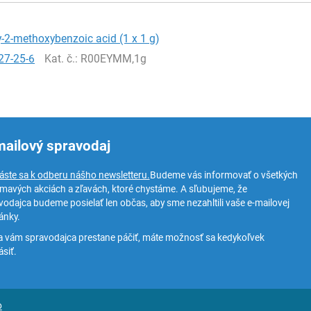
-2-methoxybenzoic acid (1 x 1 g)
27-25-6
Kat. č.
: R00EYMM,1g
mailový spravodaj
láste sa k odberu nášho newsletteru.
Budeme vás informovať o všetkých
ímavých akciách a zľavách, ktoré chystáme. A sľubujeme, že
vodajca budeme posielať len občas, aby sme nezahltili vaše e-mailovej
ánky.
a vám spravodajca prestane páčiť, máte možnosť sa kedykoľvek
siť.
o