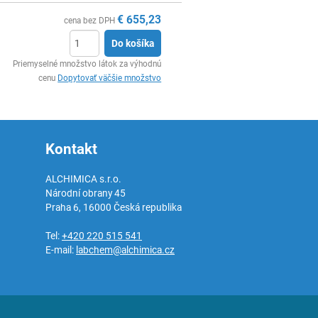
€
655,23
cena bez DPH
Do košíka
Ks
Priemyselné množstvo látok za výhodnú
cenu
Dopytovať väčšie množstvo
Kontakt
ALCHIMICA s.r.o.
Národní obrany 45
Praha 6
,
16000
Česká republika
Tel:
+420 220 515 541
E-mail:
labchem@alchimica.cz