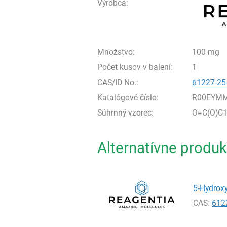
Výrobca:
Množstvo:
100 mg
Počet kusov v balení:
1
CAS/ID No.:
61227-25
Katalógové číslo:
R00EYMM
Súhrnný vzorec:
O=C(O)C
Alternatívne produk
5-Hydrox
CAS:
612