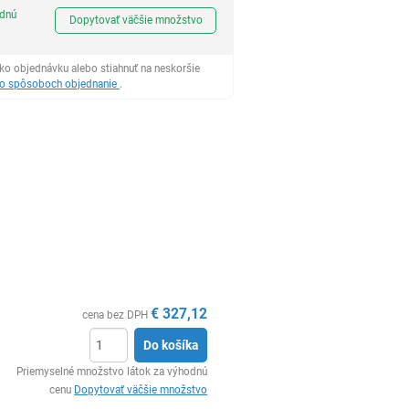
Ks
odnú
Dopytovať väčšie množstvo
ko objednávku alebo stiahnuť na neskoršie
 o spôsoboch objednanie
.
€
327,12
cena bez DPH
Do košíka
Ks
Priemyselné množstvo látok za výhodnú
cenu
Dopytovať väčšie množstvo