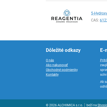
5-Hydroxy
CAS:
612
Dôležité odkazy
E-
O nás
Prih
Ako nakupovať
zauj
Obchodné podmienky
spra
Kontakty
schr
Ak s
odhlá
© 2026 ALCHIMICA s.r.o.
beží na
Shopi