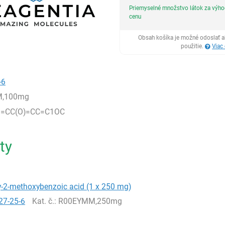
Priemyselné množstvo látok za výh
cenu
Obsah košíka je možné odoslať a
použitie.
Viac
-6
,100mg
1=CC(O)=CC=C1OC
ty
y-2-methoxybenzoic acid (1 x 250 mg)
27-25-6
Kat. č.
: R00EYMM,250mg