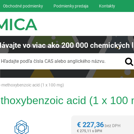
Obchodné podmienky
Podmienky predaja
Kontakty
ávajte
vo viac ako
200 000
chemických l
Vyhľadávanie
Hľadajte podľa čísla CAS alebo anglického názvu.
-methoxybenzoic acid (1 x 100 mg)
thoxybenzoic acid (1 x 100
Reagentia
€
227,36
bez DPH
€
275,11 s DPH