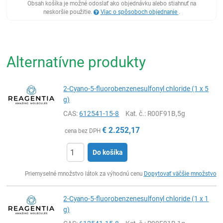
Obsah košíka je možné odoslať ako objednávku alebo stiahnuť na
neskoršie použitie.
Viac o spôsoboch objednanie
.
Alternatívne produkty
2-Cyano-5-fluorobenzenesulfonyl chloride (1 x 5
g)
CAS:
612541-15-8
Kat. č.
: R00F91B,5g
€
2.252,17
cena bez DPH
Do košíka
Ks
Priemyselné množstvo látok za výhodnú cenu
Dopytovať väčšie množstvo
2-Cyano-5-fluorobenzenesulfonyl chloride (1 x 1
g)