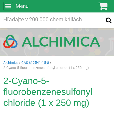
Menu
Ko
Vyhľadávajte
Vyhľadávanie
vo viac ako
200 000
chemických látkach
Hľadaj
Alchimica
CAS 612541-15-8
2-Cyano-5-fluorobenzenesulfonyl chloride (1 x 250 mg)
2-Cyano-5-
fluorobenzenesulfonyl
chloride (1 x 250 mg)