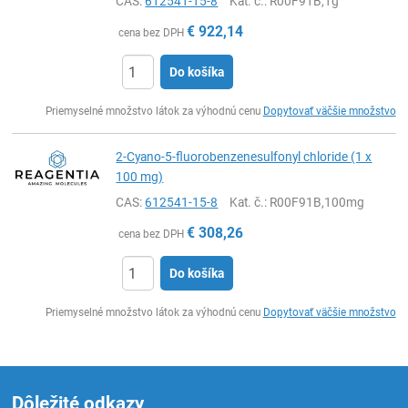
CAS:
612541-15-8
Kat. č.
: R00F91B,1g
€
922,14
cena bez DPH
Do košíka
Ks
Priemyselné množstvo látok za výhodnú cenu
Dopytovať väčšie množstvo
2-Cyano-5-fluorobenzenesulfonyl chloride (1 x
100 mg)
CAS:
612541-15-8
Kat. č.
: R00F91B,100mg
€
308,26
cena bez DPH
Do košíka
Ks
Priemyselné množstvo látok za výhodnú cenu
Dopytovať väčšie množstvo
Dôležité odkazy