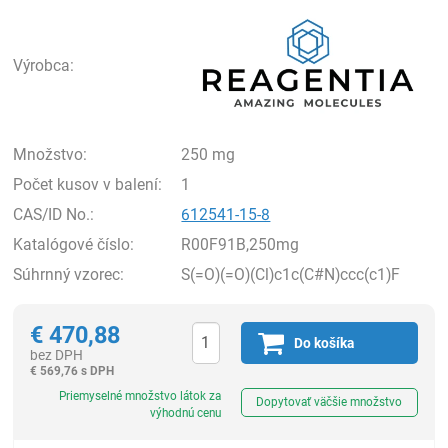
Rea
Výrobca:
Množstvo:
250 mg
Počet kusov v balení:
1
CAS/ID No.:
612541-15-8
Katalógové číslo:
R00F91B,250mg
Súhrnný vzorec:
S(=O)(=O)(Cl)c1c(C#N)ccc(c1)F
€
470,88
Do košíka
bez DPH
€
569,76 s DPH
Ks
Priemyselné množstvo látok za
Dopytovať väčšie množstvo
výhodnú cenu