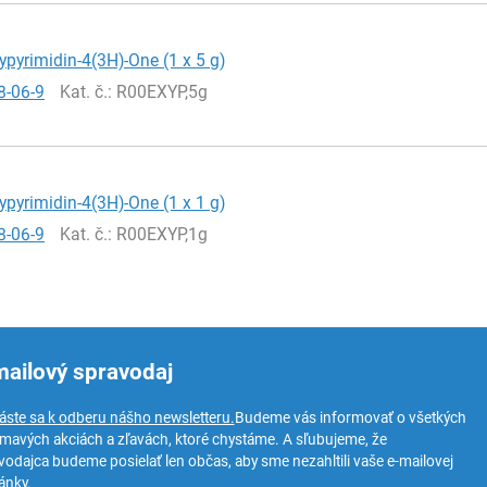
pyrimidin-4(3H)-One (1 x 5 g)
8-06-9
Kat. č.
: R00EXYP,5g
pyrimidin-4(3H)-One (1 x 1 g)
8-06-9
Kat. č.
: R00EXYP,1g
mailový spravodaj
láste sa k odberu nášho newsletteru.
Budeme vás informovať o všetkých
ímavých akciách a zľavách, ktoré chystáme. A sľubujeme, že
vodajca budeme posielať len občas, aby sme nezahltili vaše e-mailovej
ánky.