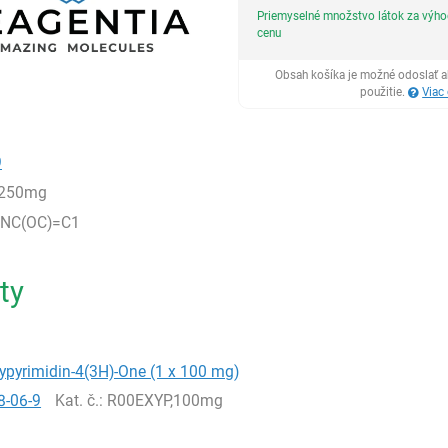
Priemyselné množstvo látok za výh
cenu
Obsah košíka je možné odoslať a
použitie.
Viac
9
,250mg
NC(OC)=C1
ty
ypyrimidin-4(3H)-One (1 x 100 mg)
8-06-9
Kat. č.
: R00EXYP,100mg