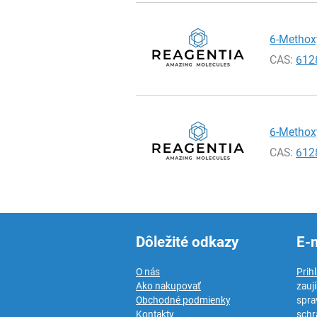
6-Methoxy
CAS:
612
6-Methoxy
CAS:
612
Dôležité odkazy
E-
O nás
Prih
Ako nakupovať
zauj
Obchodné podmienky
spra
Kontakty
schr