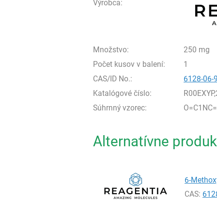
Výrobca:
Množstvo:
250 mg
Počet kusov v balení:
1
CAS/ID No.:
6128-06-
Katalógové číslo:
R00EXYP
Súhrnný vzorec:
O=C1NC=
Alternatívne produk
6-Methox
CAS:
612