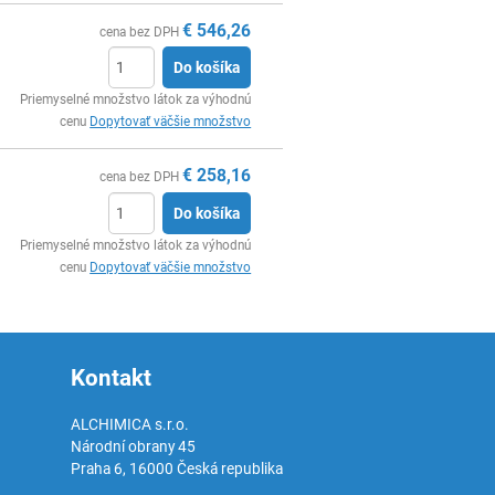
€
546,26
cena bez DPH
Do košíka
Ks
Priemyselné množstvo látok za výhodnú
cenu
Dopytovať väčšie množstvo
€
258,16
cena bez DPH
Do košíka
Ks
Priemyselné množstvo látok za výhodnú
cenu
Dopytovať väčšie množstvo
Kontakt
ALCHIMICA s.r.o.
Národní obrany 45
Praha 6
,
16000
Česká republika