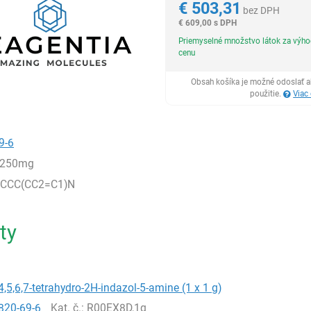
€
503,31
bez DPH
€
609,00 s DPH
Priemyselné množstvo látok za výh
cenu
Obsah košíka je možné odoslať a
použitie.
Viac
9-6
,250mg
CCC(CC2=C1)N
ty
4,5,6,7-tetrahydro-2H-indazol-5-amine (1 x 1 g)
820-69-6
Kat. č.
: R00EX8D,1g