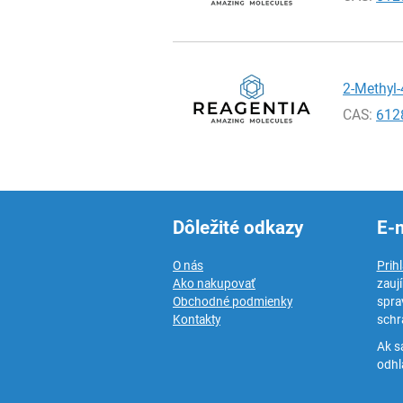
2-Methyl-
CAS:
612
Dôležité odkazy
E-
O nás
Prih
Ako nakupovať
zauj
Obchodné podmienky
spra
Kontakty
schr
Ak s
odhlá