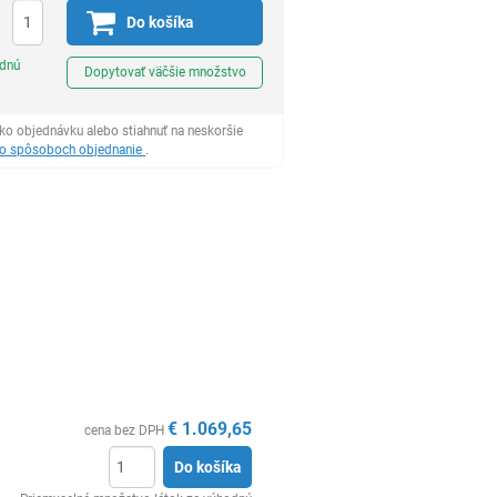
Do košíka
Ks
odnú
Dopytovať väčšie množstvo
ko objednávku alebo stiahnuť na neskoršie
 o spôsoboch objednanie
.
€
1.069,65
cena bez DPH
Do košíka