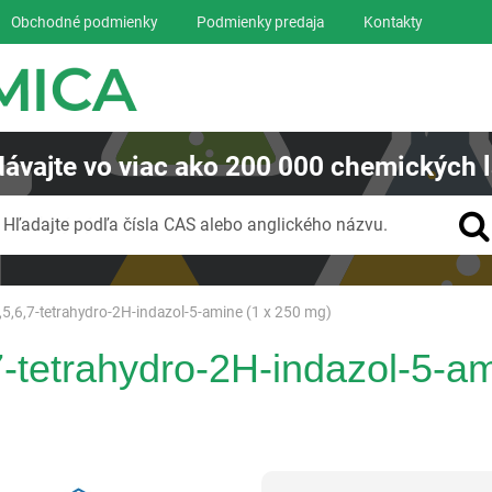
Obchodné podmienky
Podmienky predaja
Kontakty
ávajte
vo viac ako
200 000
chemických l
Vyhľadávanie
Hľadajte podľa čísla CAS alebo anglického názvu.
,5,6,7-tetrahydro-2H-indazol-5-amine (1 x 250 mg)
7-tetrahydro-2H-indazol-5-am
Reagentia