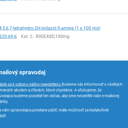
4,5,6,7-tetrahydro-2H-indazol-5-amine (1 x 100 mg)
820-69-6
Kat. č.
: R00EX8D,100mg
mailový spravodaj
láste sa k odberu nášho newsletteru.
Budeme vás informovať o všetkých
ímavých akciách a zľavách, ktoré chystáme. A sľubujeme, že
vodajca budeme posielať len občas, aby sme nezahltili vaše e-mailovej
ánky.
a vám spravodajca prestane páčiť, máte možnosť sa kedykoľvek
siť.