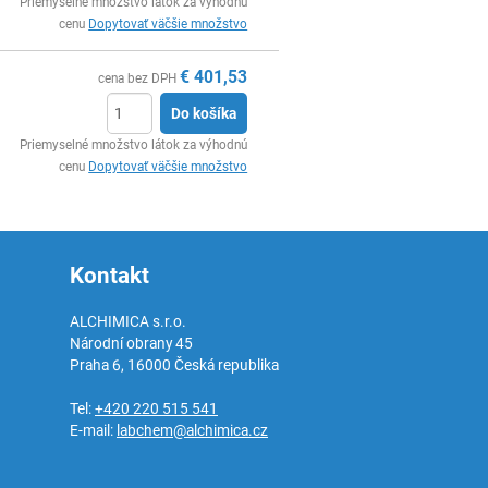
Ks
Priemyselné množstvo látok za výhodnú
cenu
Dopytovať väčšie množstvo
€
401,53
cena bez DPH
Do košíka
Ks
Priemyselné množstvo látok za výhodnú
cenu
Dopytovať väčšie množstvo
Kontakt
ALCHIMICA s.r.o.
Národní obrany 45
Praha 6
,
16000
Česká republika
Tel:
+420 220 515 541
E-mail:
labchem@alchimica.cz