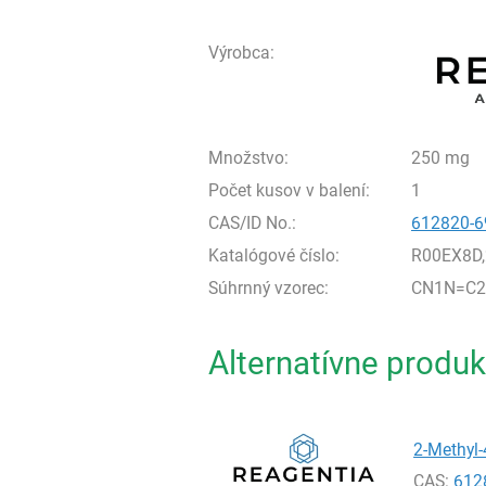
Výrobca:
Množstvo:
250 mg
Počet kusov v balení:
1
CAS/ID No.:
612820-6
Katalógové číslo:
R00EX8D
Súhrnný vzorec:
CN1N=C2
Alternatívne produk
2-Methyl-
CAS:
612