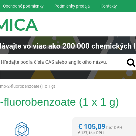
Obchodné podmienky
Podmienky predaja
Kontakty
ávajte
vo viac ako
200 000
chemických l
Vyhľadávanie
Hľadajte podľa čísla CAS alebo anglického názvu.
omo-2-fluorobenzoate (1 x 1 g)
-fluorobenzoate (1 x 1 g)
Reagentia
€
105,09
bez DPH
€
127,16 s DPH