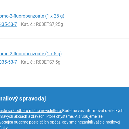
romo-2-fluorobenzoate (1 x 25 g)
835-53-7
Kat. č.
: R00ETS7,25g
romo-2-fluorobenzoate (1 x 5 g)
835-53-7
Kat. č.
: R00ETS7,5g
mailový spravodaj
láste sa k odberu nášho newsletteru.
Budeme vás informovať o všetkých
ímavých akciách a zľavách, ktoré chystáme. A sľubujeme, že
vodajca budeme posielať len občas, aby sme nezahltili vaše e-mailovej
ánky.