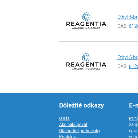
Ethyl 5-b
CAS:
612
Ethyl 5-b
CAS:
612
Dôležité odkazy
E-
O nás
Prih
Ako nakupovať
zauj
Obchodné podmienky
spra
Kontakty
schr