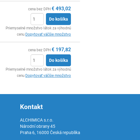
€
493,02
cena bez DPH
Do košíka
Ks
Priemyselné množstvo látok za výhodnú
cenu
Dopytovať väčšie množstvo
€
197,82
cena bez DPH
Do košíka
Ks
Priemyselné množstvo látok za výhodnú
cenu
Dopytovať väčšie množstvo
Kontakt
ALCHIMICA s.r.o.
Národní obrany 45
Praha 6
,
16000
Česká republika