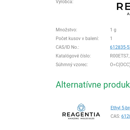
Výrobca:
Množstvo:
1 g
Počet kusov v balení:
1
CAS/ID No.:
612835-5
Katalógové číslo:
R00ETS7,
Súhrnný vzorec:
O=C(OCC
Alternatívne produk
Ethyl 5-b
CAS:
612