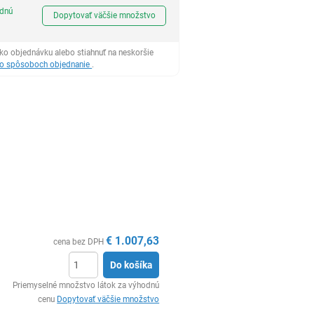
Ks
odnú
Dopytovať väčšie množstvo
ko objednávku alebo stiahnuť na neskoršie
 o spôsoboch objednanie
.
€
1.007,63
cena bez DPH
Do košíka
Ks
Priemyselné množstvo látok za výhodnú
cenu
Dopytovať väčšie množstvo