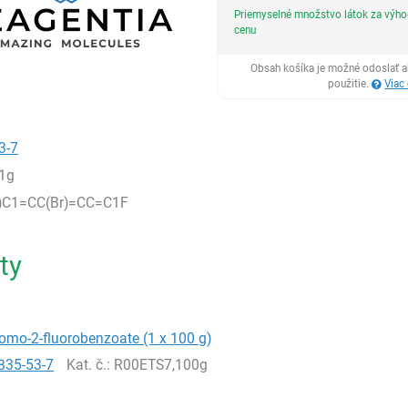
Priemyselné množstvo látok za výh
cenu
Obsah košíka je možné odoslať a
použitie.
Viac
3-7
1g
)C1=CC(Br)=CC=C1F
ty
romo-2-fluorobenzoate (1 x 100 g)
835-53-7
Kat. č.
: R00ETS7,100g