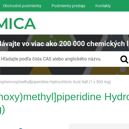
Obchodné podmienky
Podmienky predaja
Kontakty
ávajte
vo viac ako
200 000
chemických l
Vyhľadávanie
Hľadajte podľa čísla CAS alebo anglického názvu.
rophenoxy)methyl]piperidine Hydrochloric Acid Salt (1 x 500 mg)
noxy)methyl]piperidine Hydro
g)
Reagentia