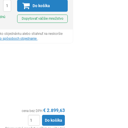
Do košíka
Ks
odnú
Dopytovať väčšie množstvo
ko objednávku alebo stiahnuť na neskoršie
 o spôsoboch objednanie
.
€
2.899,63
cena bez DPH
Do košíka