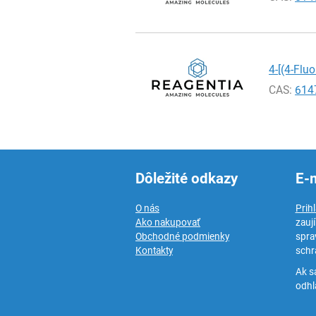
4-[(4-Flu
CAS:
614
Dôležité odkazy
E-
O nás
Prih
Ako nakupovať
zauj
Obchodné podmienky
spra
Kontakty
schr
Ak s
odhlá