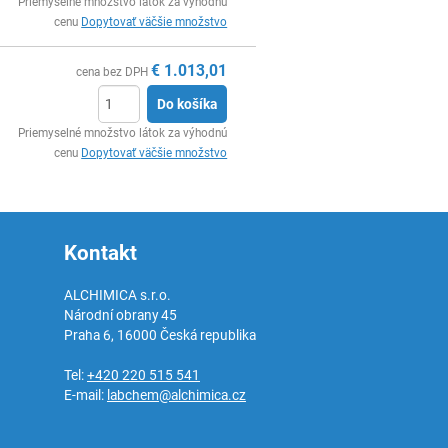
Ks
Priemyselné množstvo látok za výhodnú
cenu
Dopytovať väčšie množstvo
€
1.013,01
cena bez DPH
Do košíka
Ks
Priemyselné množstvo látok za výhodnú
cenu
Dopytovať väčšie množstvo
Kontakt
ALCHIMICA s.r.o.
Národní obrany 45
Praha 6
,
16000
Česká republika
Tel:
+420 220 515 541
E-mail:
labchem@alchimica.cz