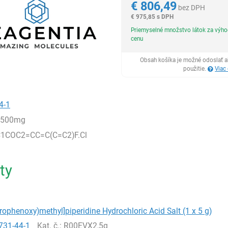
€
806,49
bez DPH
€
975,85 s DPH
Priemyselné množstvo látok za výh
cenu
Obsah košíka je možné odoslať a
použitie.
Viac
4-1
,500mg
1COC2=CC=C(C=C2)F.Cl
ty
orophenoxy)methyl]piperidine Hydrochloric Acid Salt (1 x 5 g)
731-44-1
Kat. č.
: R00EVX2,5g