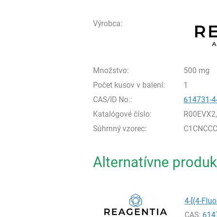
Výrobca:
Množstvo:
500 mg
Počet kusov v balení:
1
CAS/ID No.:
614731-4
Katalógové číslo:
R00EVX2
Súhrnný vzorec:
C1CNCCC
Alternatívne produk
4-[(4-Flu
CAS:
614