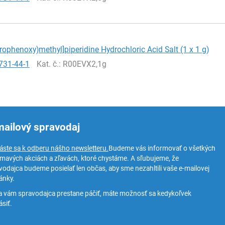
orophenoxy)methyl]piperidine Hydrochloric Acid Salt (1 x 1 g)
731-44-1
Kat. č.
: R00EVX2,1g
mailový spravodaj
láste sa k odberu nášho newsletteru.
Budeme vás informovať o všetkých
ímavých akciách a zľavách, ktoré chystáme. A sľubujeme, že
vodajca budeme posielať len občas, aby sme nezahltili vaše e-mailovej
ánky.
a vám spravodajca prestane páčiť, máte možnosť sa kedykoľvek
siť.