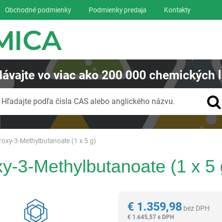
Obchodné podmienky
Podmienky predaja
Kontakty
ávajte
vo viac ako
200 000
chemických l
Vyhľadávanie
Hľadajte podľa čísla CAS alebo anglického názvu.
roxy-3-Methylbutanoate (1 x 5 g)
y-3-Methylbutanoate (1 x 5 
Reagentia
€
1.359,98
bez DPH
€
1.645,57 s DPH