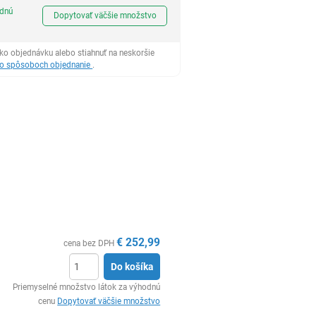
Ks
odnú
Dopytovať väčšie množstvo
ko objednávku alebo stiahnuť na neskoršie
 o spôsoboch objednanie
.
€
252,99
cena bez DPH
Do košíka
Ks
Priemyselné množstvo látok za výhodnú
cenu
Dopytovať väčšie množstvo