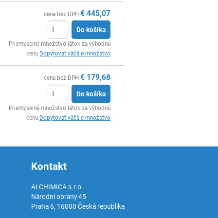
€
445,07
cena bez DPH
Do košíka
Ks
Priemyselné množstvo látok za výhodnú
cenu
Dopytovať väčšie množstvo
€
179,68
cena bez DPH
Do košíka
Ks
Priemyselné množstvo látok za výhodnú
cenu
Dopytovať väčšie množstvo
Kontakt
ALCHIMICA s.r.o.
Národní obrany 45
Praha 6
,
16000
Česká republika