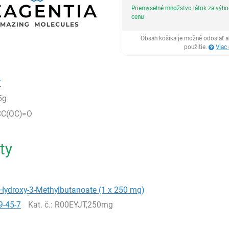
Priemyselné množstvo látok za výh
cenu
Obsah košíka je možné odoslať a
použitie.
Viac
7
5g
CC(OC)=O
ty
Hydroxy-3-Methylbutanoate (1 x 250 mg)
9-45-7
Kat. č.
: R00EYJT,250mg