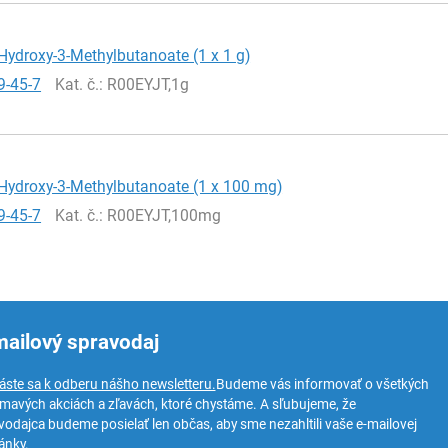
Hydroxy-3-Methylbutanoate (1 x 1 g)
9-45-7
Kat. č.
: R00EYJT,1g
Hydroxy-3-Methylbutanoate (1 x 100 mg)
9-45-7
Kat. č.
: R00EYJT,100mg
mailový spravodaj
láste sa k odberu nášho newsletteru.
Budeme vás informovať o všetkých
ímavých akciách a zľavách, ktoré chystáme. A sľubujeme, že
vodajca budeme posielať len občas, aby sme nezahltili vaše e-mailovej
ánky.