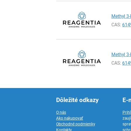
Methyl 3-
CAS:
614
Methyl 3-
CAS:
614
Dôležité odkazy
E-
O nás
Prih
Ako nakupovať
zauj
Obchodné podmienky
spra
Kontakty
schr