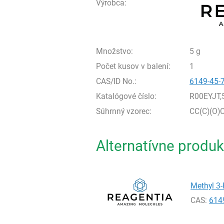
Výrobca:
Množstvo:
5 g
Počet kusov v balení:
1
CAS/ID No.:
6149-45-
Katalógové číslo:
R00EYJT,
Súhrnný vzorec:
CC(C)(O)
Alternatívne produk
Methyl 3-
CAS:
614