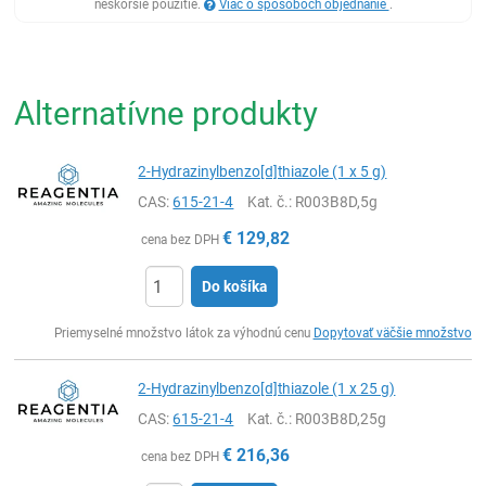
neskoršie použitie.
Viac o spôsoboch objednanie
.
Alternatívne produkty
2-Hydrazinylbenzo[d]thiazole (1 x 5 g)
CAS:
615-21-4
Kat. č.
: R003B8D,5g
€
129,82
cena bez DPH
Do košíka
Ks
Priemyselné množstvo látok za výhodnú cenu
Dopytovať väčšie množstvo
2-Hydrazinylbenzo[d]thiazole (1 x 25 g)
CAS:
615-21-4
Kat. č.
: R003B8D,25g
€
216,36
cena bez DPH