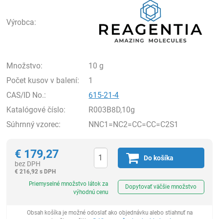
Výrobca:
Množstvo:
10 g
Počet kusov v balení:
1
CAS/ID No.:
615-21-4
Katalógové číslo:
R003B8D,10g
Súhrnný vzorec:
NNC1=NC2=CC=CC=C2S1
€
179,27
Do košíka
bez DPH
€
216,92 s DPH
Ks
Priemyselné množstvo látok za
Dopytovať väčšie množstvo
výhodnú cenu
Obsah košíka je možné odoslať ako objednávku alebo stiahnuť na