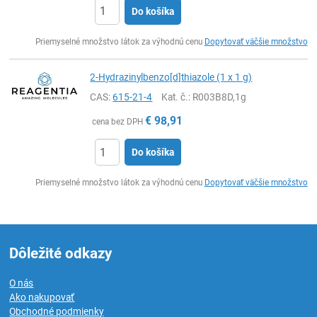
Do košíka
Ks
Priemyselné množstvo látok za výhodnú cenu
Dopytovať väčšie množstvo
2-Hydrazinylbenzo[d]thiazole (1 x 1 g)
CAS:
615-21-4
Kat. č.
: R003B8D,1g
€
98,91
cena bez DPH
Do košíka
Ks
Priemyselné množstvo látok za výhodnú cenu
Dopytovať väčšie množstvo
Dôležité odkazy
O nás
Ako nakupovať
Obchodné podmienky