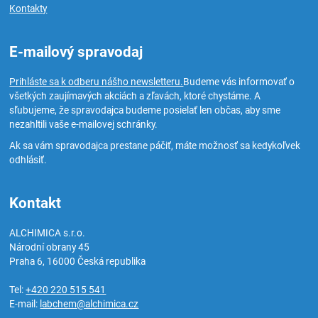
Kontakty
E-mailový spravodaj
Prihláste sa k odberu nášho newsletteru.
Budeme vás informovať o
všetkých zaujímavých akciách a zľavách, ktoré chystáme. A
sľubujeme, že spravodajca budeme posielať len občas, aby sme
nezahltili vaše e-mailovej schránky.
Ak sa vám spravodajca prestane páčiť, máte možnosť sa kedykoľvek
odhlásiť.
Kontakt
ALCHIMICA s.r.o.
Národní obrany 45
Praha 6
,
16000
Česká republika
Tel:
+420 220 515 541
E-mail:
labchem@alchimica.cz