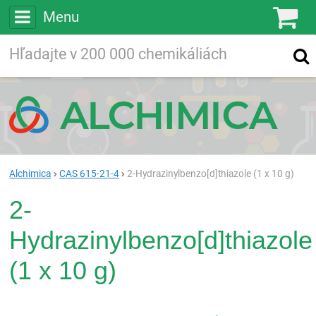
Menu
Ko
Vyhľadávajte
Vyhľadávanie
vo viac ako
200 000
chemických látkach
Hľadaj
Alchimica
CAS 615-21-4
2-Hydrazinylbenzo[d]thiazole (1 x 10 g)
2-
Hydrazinylbenzo[d]thiazole
(1 x 10 g)
Rea