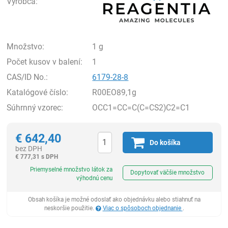
Výrobca:
Množstvo:
1 g
Počet kusov v balení:
1
CAS/ID No.:
6179-28-8
Katalógové číslo:
R00EO89,1g
Súhrnný vzorec:
OCC1=CC=C(C=CS2)C2=C1
€
642,40
Do košíka
bez DPH
€
777,31 s DPH
Ks
Priemyselné množstvo látok za
Dopytovať väčšie množstvo
výhodnú cenu
Obsah košíka je možné odoslať ako objednávku alebo stiahnuť na
neskoršie použitie.
Viac o spôsoboch objednanie
.