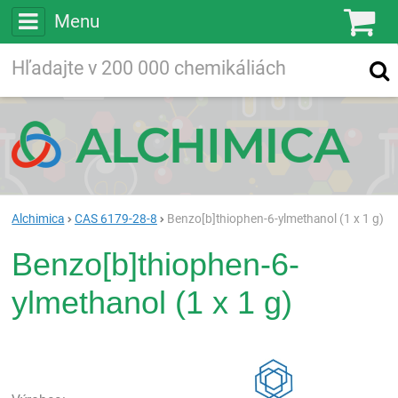
Menu
Ko
Vyhľadávajte
Vyhľadávanie
vo viac ako
200 000
chemických látkach
Hľadaj
Alchimica
CAS 6179-28-8
Benzo[b]thiophen-6-ylmethanol (1 x 1 g)
Benzo[b]thiophen-6-
ylmethanol (1 x 1 g)
Rea