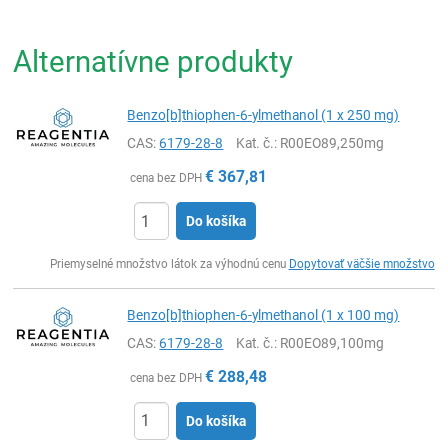
Alternatívne produkty
Benzo[b]thiophen-6-ylmethanol (1 x 250 mg)
CAS:
6179-28-8
Kat. č.
: R00EO89,250mg
€
367,81
cena bez DPH
Do košíka
Ks
Priemyselné množstvo látok za výhodnú cenu
Dopytovať väčšie množstvo
Benzo[b]thiophen-6-ylmethanol (1 x 100 mg)
CAS:
6179-28-8
Kat. č.
: R00EO89,100mg
€
288,48
cena bez DPH
Do košíka