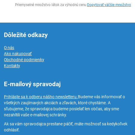
Ks
Priemyselné množstvo látok za výhodnú cenu
Dopytovať väčšie množstvo
Dôležité odkazy
O nás
Ako nakupovať
Obchodné podmienky
Kontakty
E-mailový spravodaj
Prihláste sa k odberu nášho newsletteru.
Budeme vás informovať o
všetkých zaujímavých akciách a zľavách, ktoré chystáme. A
sľubujeme, že spravodajca budeme posielať len občas, aby sme
nezahltili vaše e-mailovej schránky.
Ak sa vám spravodajca prestane páčiť, máte možnosť sa kedykoľvek
odhlásiť.