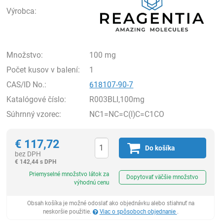
Výrobca:
Množstvo:
100 mg
Počet kusov v balení:
1
CAS/ID No.:
618107-90-7
Katalógové číslo:
R003BLI,100mg
Súhrnný vzorec:
NC1=NC=C(I)C=C1CO
€
117,72
Do košíka
bez DPH
€
142,44 s DPH
Ks
Priemyselné množstvo látok za
Dopytovať väčšie množstvo
výhodnú cenu
Obsah košíka je možné odoslať ako objednávku alebo stiahnuť na
neskoršie použitie.
Viac o spôsoboch objednanie
.