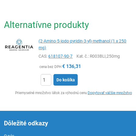
Alternatívne produkty
(2-Amino-5-iodo-pyridin-3-yl)-methanol (1 x 250
mg)
CAS:
618107-90-7
Kat. č.
: R003BLI,250mg
€
136,31
cena bez DPH
Do košíka
Ks
Priemyselné množstvo látok za výhodnú cenu
Dopytovať väčšie množstvo
Dôležité odkazy