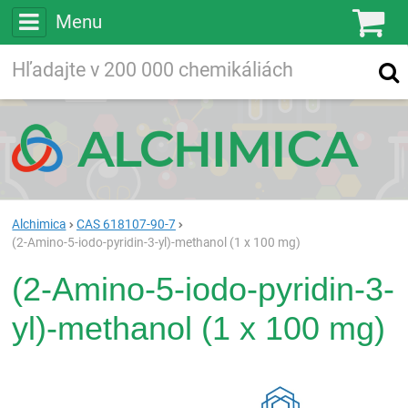
Menu
Ko
Vyhľadávajte
Vyhľadávanie
vo viac ako
200 000
chemických látkach
Hľadaj
Alchimica
CAS 618107-90-7
(2-Amino-5-iodo-pyridin-3-yl)-methanol (1 x 100 mg)
(2-Amino-5-iodo-pyridin-3-
yl)-methanol (1 x 100 mg)
Rea