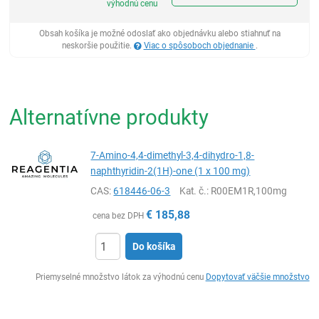
výhodnú cenu
Obsah košíka je možné odoslať ako objednávku alebo stiahnuť na
neskoršie použitie.
Viac o spôsoboch objednanie
.
Alternatívne produkty
7-Amino-4,4-dimethyl-3,4-dihydro-1,8-
naphthyridin-2(1H)-one (1 x 100 mg)
CAS:
618446-06-3
Kat. č.
: R00EM1R,100mg
€
185,88
cena bez DPH
Do košíka
Ks
Priemyselné množstvo látok za výhodnú cenu
Dopytovať väčšie množstvo