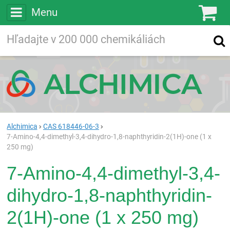
Menu
Ko
Vyhľadávajte
Vyhľadávanie
vo viac ako
200 000
chemických látkach
Hľadaj
Alchimica
CAS 618446-06-3
7-Amino-4,4-dimethyl-3,4-dihydro-1,8-naphthyridin-2(1H)-one (1 x
250 mg)
7-Amino-4,4-dimethyl-3,4-
dihydro-1,8-naphthyridin-
2(1H)-one (1 x 250 mg)