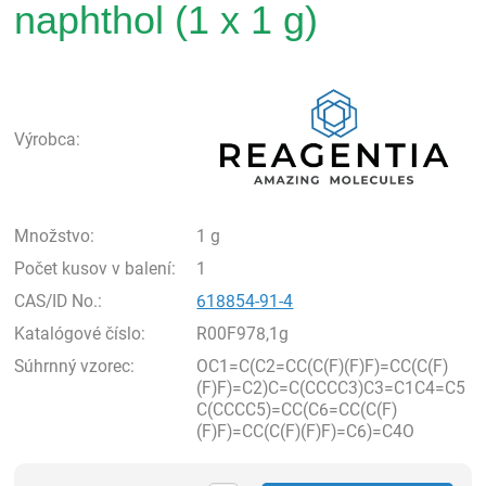
naphthol (1 x 1 g)
Rea
Výrobca:
Množstvo:
1 g
Počet kusov v balení:
1
CAS/ID No.:
618854-91-4
Katalógové číslo:
R00F978,1g
Súhrnný vzorec:
OC1=C(C2=CC(C(F)(F)F)=CC(C(F)
(F)F)=C2)C=C(CCCC3)C3=C1C4=C5
C(CCCC5)=CC(C6=CC(C(F)
(F)F)=CC(C(F)(F)F)=C6)=C4O