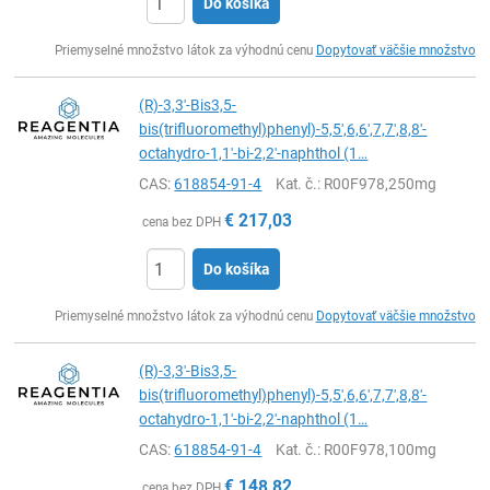
Do košíka
Ks
Priemyselné množstvo látok za výhodnú cenu
Dopytovať väčšie množstvo
(R)-3,3'-Bis3,5-
bis(trifluoromethyl)phenyl)-5,5',6,6',7,7',8,8'-
octahydro-1,1'-bi-2,2'-naphthol (1…
CAS:
618854-91-4
Kat. č.
: R00F978,250mg
€
217,03
cena bez DPH
Do košíka
Ks
Priemyselné množstvo látok za výhodnú cenu
Dopytovať väčšie množstvo
(R)-3,3'-Bis3,5-
bis(trifluoromethyl)phenyl)-5,5',6,6',7,7',8,8'-
octahydro-1,1'-bi-2,2'-naphthol (1…
CAS:
618854-91-4
Kat. č.
: R00F978,100mg
€
148,82
cena bez DPH