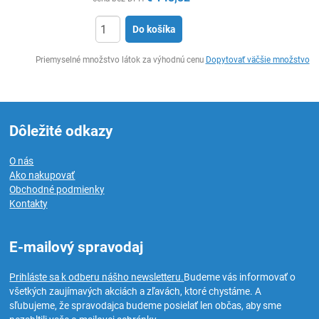
Do košíka
Ks
Priemyselné množstvo látok za výhodnú cenu
Dopytovať väčšie množstvo
Dôležité odkazy
O nás
Ako nakupovať
Obchodné podmienky
Kontakty
E-mailový spravodaj
Prihláste sa k odberu nášho newsletteru.
Budeme vás informovať o
všetkých zaujímavých akciách a zľavách, ktoré chystáme. A
sľubujeme, že spravodajca budeme posielať len občas, aby sme