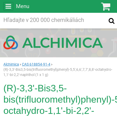
Menu
Ko
Vyhľadávajte
Vyhľadávanie
vo viac ako
200 000
chemických látkach
Hľadaj
Alchimica
CAS 618854-91-4
(R)-3,3'-Bis3,5-bis(trifluoromethyl)phenyl)-5,5',6,6',7,7',8,8'-octahydro-
1,1'-bi-2,2'-naphthol (1 x 1 g)
(R)-3,3'-Bis3,5-
bis(trifluoromethyl)phenyl)-5
octahydro-1,1'-bi-2,2'-