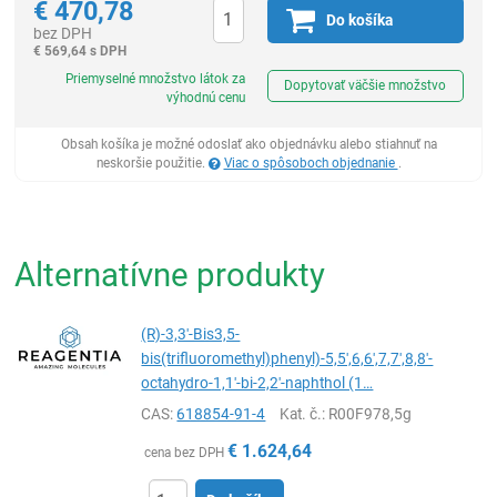
€
470,78
Do košíka
bez DPH
€
569,64 s DPH
Ks
Priemyselné množstvo látok za
Dopytovať väčšie množstvo
výhodnú cenu
Obsah košíka je možné odoslať ako objednávku alebo stiahnuť na
neskoršie použitie.
Viac o spôsoboch objednanie
.
Alternatívne produkty
(R)-3,3'-Bis3,5-
bis(trifluoromethyl)phenyl)-5,5',6,6',7,7',8,8'-
octahydro-1,1'-bi-2,2'-naphthol (1…
CAS:
618854-91-4
Kat. č.
: R00F978,5g
€
1.624,64
cena bez DPH