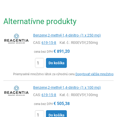
Alternatívne produkty
Benzene,2-methyl-1,4-dinitro- (1 x 250 mg)
CAS:
619-15-8
Kat. č.
: R00EV5Y,250mg
€
891,20
cena bez DPH
Do košíka
Ks
Priemyselné množstvo látok za výhodnú cenu
Dopytovať väčšie množstvo
Benzene,2-methyl-1,4-dinitro- (1 x 100 mg)
CAS:
619-15-8
Kat. č.
: R00EV5Y,100mg
€
505,38
cena bez DPH
Do košíka