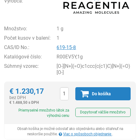
Výrobca:
Množstvo:
1 g
Počet kusov v balení:
1
CAS/ID No.:
619-15-8
Katalógové číslo:
R00EV5Y,1g
Súhrnný vzorec:
[O-][N+](=O)c1ccc(c(c1)C)[N+](=O)
[O-]
€
1.230,17
Do košíka
bez DPH
€
1.488,50 s DPH
Ks
Priemyselné množstvo látok za
Dopytovať väčšie množstvo
výhodnú cenu
Obsah košíka je možné odoslať ako objednávku alebo stiahnuť na
neskoršie použitie.
Viac o spôsoboch objednanie
.