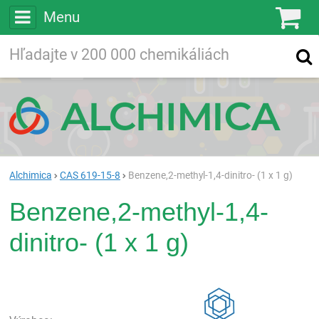
Menu
Ko
Vyhľadávajte
Vyhľadávanie
vo viac ako
200 000
chemických látkach
Hľadaj
Alchimica
CAS 619-15-8
Benzene,2-methyl-1,4-dinitro- (1 x 1 g)
Benzene,2-methyl-1,4-
dinitro- (1 x 1 g)
Rea