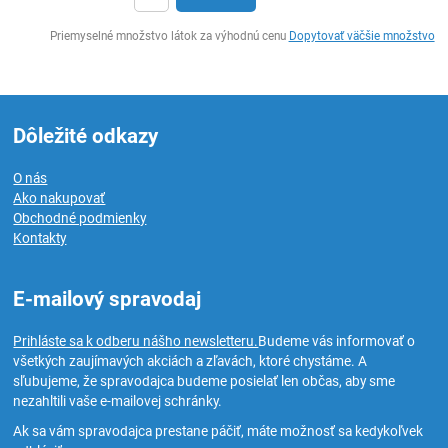
Ks
Priemyselné množstvo látok za výhodnú cenu
Dopytovať väčšie množstvo
Dôležité odkazy
O nás
Ako nakupovať
Obchodné podmienky
Kontakty
E-mailový spravodaj
Prihláste sa k odberu nášho newsletteru.
Budeme vás informovať o
všetkých zaujímavých akciách a zľavách, ktoré chystáme. A
sľubujeme, že spravodajca budeme posielať len občas, aby sme
nezahltili vaše e-mailovej schránky.
Ak sa vám spravodajca prestane páčiť, máte možnosť sa kedykoľvek