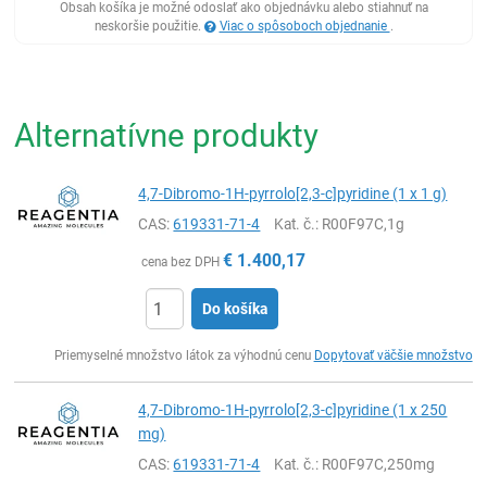
Obsah košíka je možné odoslať ako objednávku alebo stiahnuť na
neskoršie použitie.
Viac o spôsoboch objednanie
.
Alternatívne produkty
4,7-Dibromo-1H-pyrrolo[2,3-c]pyridine (1 x 1 g)
CAS:
619331-71-4
Kat. č.
: R00F97C,1g
€
1.400,17
cena bez DPH
Do košíka
Ks
Priemyselné množstvo látok za výhodnú cenu
Dopytovať väčšie množstvo
4,7-Dibromo-1H-pyrrolo[2,3-c]pyridine (1 x 250
mg)
CAS:
619331-71-4
Kat. č.
: R00F97C,250mg