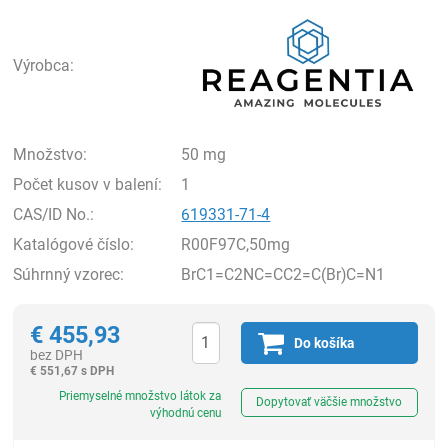
Rea
Výrobca:
Množstvo:
50 mg
Počet kusov v balení:
1
CAS/ID No.:
619331-71-4
Katalógové číslo:
R00F97C,50mg
Súhrnný vzorec:
BrC1=C2NC=CC2=C(Br)C=N1
€
455,93
Do košíka
bez DPH
€
551,67 s DPH
Ks
Priemyselné množstvo látok za
Dopytovať väčšie množstvo
výhodnú cenu