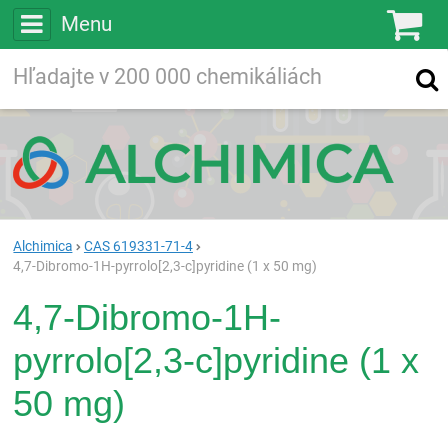
Menu
Ko
Vyhľadávajte
Vyhľadávanie
vo viac ako
200 000
chemických látkach
Hľadaj
Alchimica
CAS 619331-71-4
4,7-Dibromo-1H-pyrrolo[2,3-c]pyridine (1 x 50 mg)
4,7-Dibromo-1H-
pyrrolo[2,3-c]pyridine (1 x
50 mg)