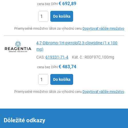
€
692,89
cena bez DPH
Do košíka
Ks
Priemyselné množstvo látok za výhodnú cenu
Dopytovať väčšie množstvo
4,7-Dibromo-1H-pyrrolo[2,3-c]pyridine (1 x 100
mg)
CAS:
619331-71-4
Kat. č.
: R00F97C,100mg
€
483,74
cena bez DPH
Do košíka
Ks
Priemyselné množstvo látok za výhodnú cenu
Dopytovať väčšie množstvo
Dôležité odkazy